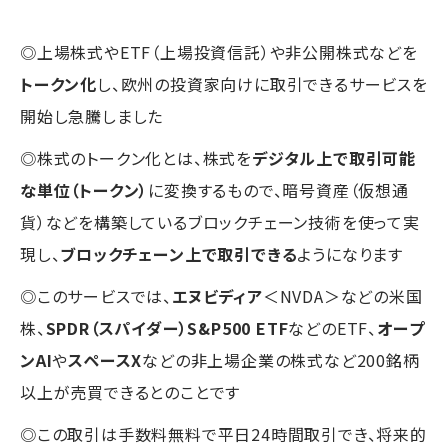
◎上場株式やETF（上場投資信託）や非公開株式などを
トークン化
し、欧州の投資家向けに取引できるサービスを
開始し急騰しました
◎株式のトークン化とは、株式を
デジタル上で取引可能
な単位（トークン）
に変換するもので、暗号資産（仮想通
貨）などを構築しているブロックチェーン技術を使って実
現し、
ブロックチェーン上で取引できる
ようになります
◎このサービスでは、
エヌビディア
＜NVDA＞などの米国
株、
SPDR（スパイダー）S&P500 ETF
などのETF、
オープ
ンAI
や
スペースX
などの非上場企業の株式など200銘柄
以上が売買できるとのことです
◎この取引は手数料無料で平日24時間取引でき、将来的