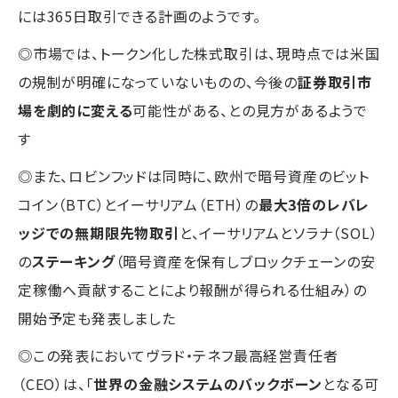
には365日取引できる計画のようです。
◎市場では、トークン化した株式取引は、現時点では米国
の規制が明確になっていないものの、今後の
証券取引市
場を劇的に変える
可能性がある、との見方があるようで
す
◎また、ロビンフッドは同時に、欧州で暗号資産のビット
コイン（BTC）とイーサリアム（ETH）の
最大3倍のレバレ
ッジでの無期限先物取引
と、イーサリアムとソラナ（SOL）
の
ステーキング
（暗号資産を保有しブロックチェーンの安
定稼働へ貢献することにより報酬が得られる仕組み）の
開始予定も発表しました
◎この発表においてヴラド・テネフ最高経営責任者
（CEO）は、「
世界の金融システムのバックボーン
となる可