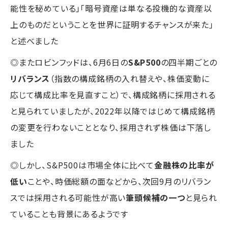
能性を秘めている」「暗号資産は単なる投機的な資産以
上のものだということを世界に証明するチャンスが来た」
と述べました
◎またロビンフッドは、6月6日の
S&P500
の四半期ごとの
リバランス
（指数の構成銘柄の入れ替えや、株価変動に
応じて構成比率を見直すこと）で、構成銘柄に採用される
と見られていましたが、2022年以降ではじめて構成銘柄
の変更を行わないこととなり、採用されず株価は下落し
ました
◎しかし、S&P500は市場全体に比べて
金融株の比率が
低い
ことや、時価総額の面などから、次回9月のリバラン
スでは採用される可能性が高い
筆頭候補の一つ
と見られ
ていることも背景にあるようです