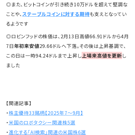
◎また、ビットコインが引き続き10万ドルを超えて堅調な
ことや、
ステーブルコインに対する期待
も支えとなってい
るようです
◎ロビンフッドの株価は、2月13日高値66.91ドルから4月
7日
年初来安値
29.66ドルへ下落。その後は上昇基調で、
この日は一時94.24ドルまで上昇し
上場来高値を更新
し
ました
【関連記事】
・
株主優待33銘柄【2025年7～9月】
・
米国のロボタクシー関連株5選
・
進化する「AI検索」関連の米国株6選