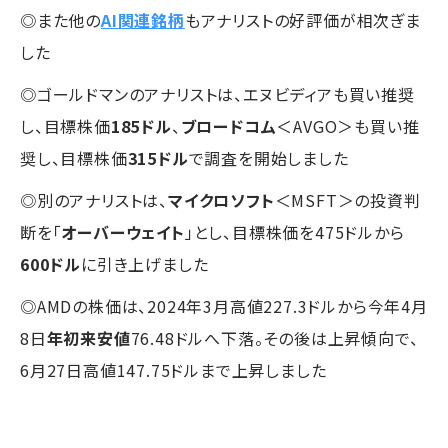
◎また他の
AI関連銘柄
もアナリストの好評価が相次ぎま
した
◎ゴールドマンのアナリストは、エヌビディアも買い推奨
し、目標株価
185ドル
、
ブロードコム
＜AVGO＞も買い推
奨し、目標株価
315ドル
で調査を開始しました
◎別のアナリストは、
マイクロソフト
＜MSFT＞の投資判
断を「
オーバーウェイト
」とし、目標株価を475ドルから
600ドル
に引き上げました
◎AMDの株価は、2024年3月高値227.3ドルから今年4月
8日
年初来安値
76.48ドルへ下落。その後は上昇傾向で、
6月27日高値147.75ドルまで上昇しました