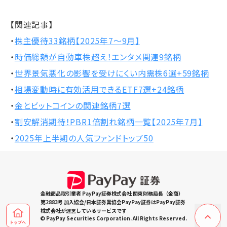
【関連記事】
・
株主優待33銘柄【2025年7～9月】
・
時価総額が自動車株超え！エンタメ関連9銘柄
・
世界景気悪化の影響を受けにくい内需株6選+59銘柄
・
相場変動時に有効活用できるETF7選+24銘柄
・
金とビットコインの関連銘柄7選
・
割安解消期待！PBR1倍割れ銘柄一覧【2025年7月】
・
2025年上半期の人気ファンドトップ50
金融商品取引業者 PayPay証券株式会社 関東財務局長（金商）
第2883号 加入協会/日本証券業協会PayPay証券はPayPay証券
株式会社が運営しているサービスです
© PayPay Securities Corporation. All Rights Reserved.