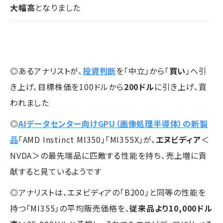
大幅高
となりました
◎あるアナリストが、
投資判断
を「中立」から「
買い
」へ引
き上げ、目標株価を100ドルから
200ドル
に引き上げ、買
われました
◎
AIデータセンター向けGPU（画像処理半導体）の新製
品
「AMD Instinct MI350」「MI355X」が、
エヌビディア
＜
NVDA＞の最先端品に匹敵する性能を持ち、売上増に貢
献すると見ているようです
◎アナリストは、エヌビディアの「B200」と同等の性能を
持つ「MI355」の平均販売価格を、
従来品より10,000ドル