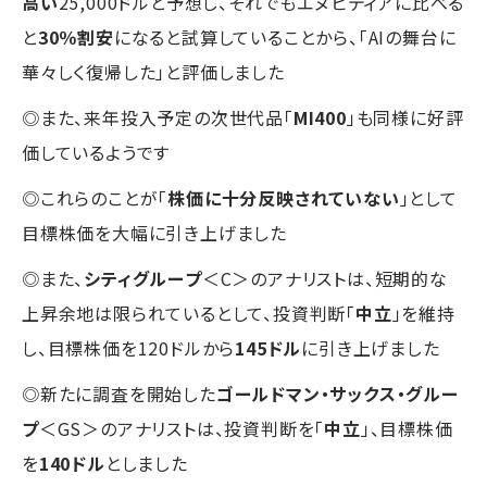
高い
25,000ドルと予想し、それでもエヌビディアに比べる
と
30％割安
になると試算していることから、「AIの舞台に
華々しく復帰した」と評価しました
◎また、来年投入予定の次世代品「
MI400
」も同様に好評
価しているようです
◎これらのことが「
株価に十分反映されていない
」として
目標株価を大幅に引き上げました
◎また、
シティグループ
＜C＞のアナリストは、短期的な
上昇余地は限られているとして、投資判断「
中立
」を維持
し、目標株価を120ドルから
145ドル
に引き上げました
◎新たに調査を開始した
ゴールドマン・サックス・グルー
プ
＜GS＞のアナリストは、投資判断を「
中立
」、目標株価
を
140ドル
としました