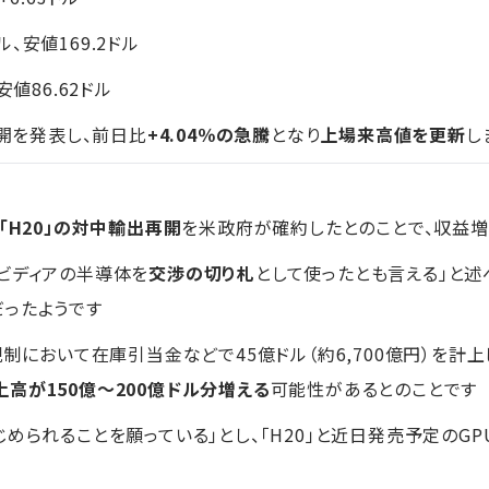
ル、安値169.2ドル
値86.62ドル
再開を発表し、前日比
+4.04％の急騰
となり
上場来高値を更新
し
「H20」の対中輸出再開
を米政府が確約したとのことで、収益
ビディアの半導体を
交渉の切り札
として使ったとも言える」と述
ったようです
規制において在庫引当金などで45億ドル（約6,700億円）を計
上高が150億～200億ドル分増える
可能性があるとのことです
められることを願っている」とし、「H20」と近日発売予定のGPU