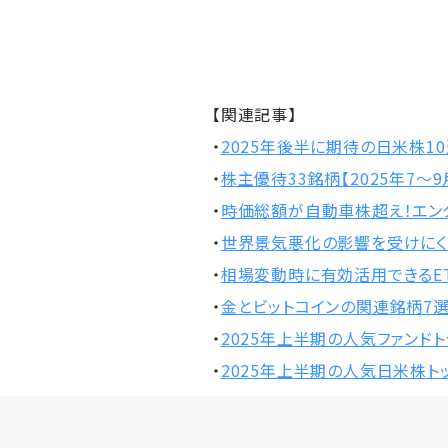
【関連記事】
・
2025年後半に期待の日米株1
・
株主優待33銘柄【2025年7～9
・
時価総額が自動車株超え！エン
・
世界景気悪化の影響を受けにく
・
相場変動時に有効活用できるET
・
金とビットコインの関連銘柄7
・
2025年上半期の人気ファンドト
・
2025年上半期の人気日米株トッ