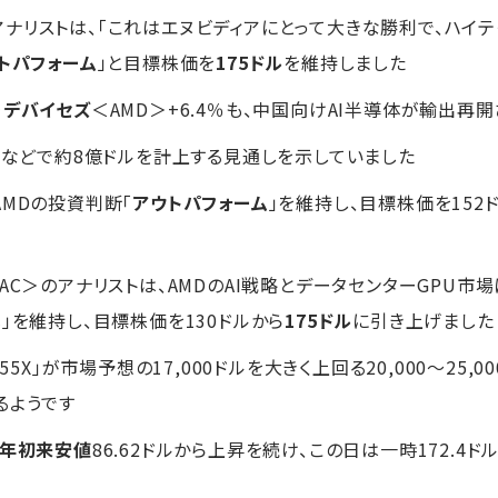
ナリストは、「これはエヌビディアにとって大きな勝利で、ハイ
トパフォーム
」と目標株価を
175ドル
を維持しました
・デバイセズ
＜AMD＞+6.4％も、中国向けAI半導体が輸出再
当金などで約8億ドルを計上する見通しを示していました
AMDの投資判断「
アウトパフォーム
」を維持し、目標株価を152
AC＞のアナリストは、AMDのAI戦略とデータセンターGPU
い
」を維持し、目標株価を130ドルから
175ドル
に引き上げました
55X」が市場予想の17,000ドルを大きく上回る20,000～25,
るようです
年初来安値
86.62ドルから上昇を続け、この日は一時172.4ド