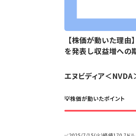
【株価が動いた理由】
を発表し収益増への
エヌビディア
＜NVDA
💡株価が動いたポイント
✅2025/7/15(火)終値170.7ドル