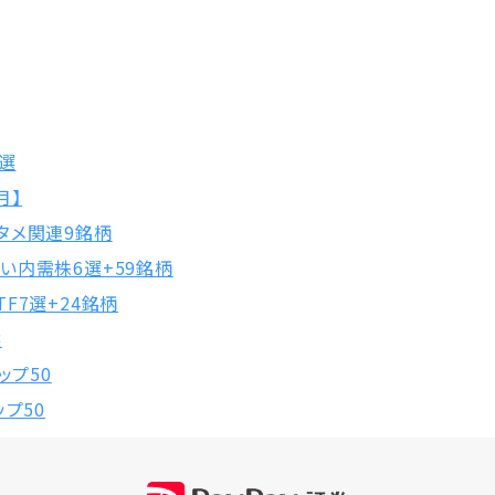
0選
月】
タメ関連9銘柄
い内需株6選+59銘柄
F7選+24銘柄
選
ップ50
プ50