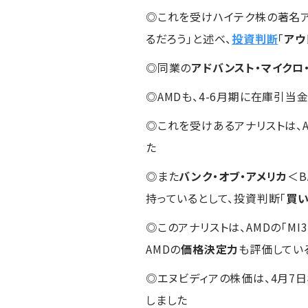
◎これを受けハイテク株の著名ア
るだろう」と述べ、
投資判断
「
アウ
◎同業の
アドバンスト・マイクロ
◎AMDも、4-6月期に在庫引
◎これを受けあるアナリストは、
た
◎また
バンク・オブ・アメリカ
＜B
持っているとして、投資判断「
買
◎このアナリストは、AMDの「MI3
AMDの
価格決定力
も評価してい
◎エヌビディアの株価は、4月7日
しました