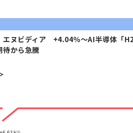
エヌビディア +4.04％～AI半導体「H
期待から急騰
＞
+6.63ドル