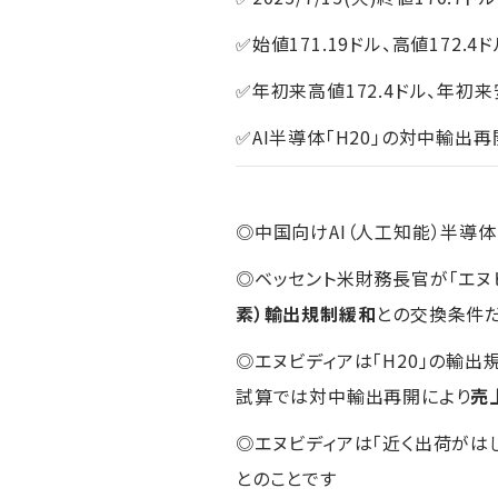
✅始値171.19ドル、高値172.4ド
✅年初来高値172.4ドル、年初来安
✅AI半導体「H20」の対中輸出
◎中国向けAI（人工知能）半導体
◎ベッセント米財務長官が「エヌ
素）輸出規制緩和
との交換条件だ
◎エヌビディアは「H20」の輸出
試算では対中輸出再開により
売
◎エヌビディアは「近く出荷がはじ
とのことです