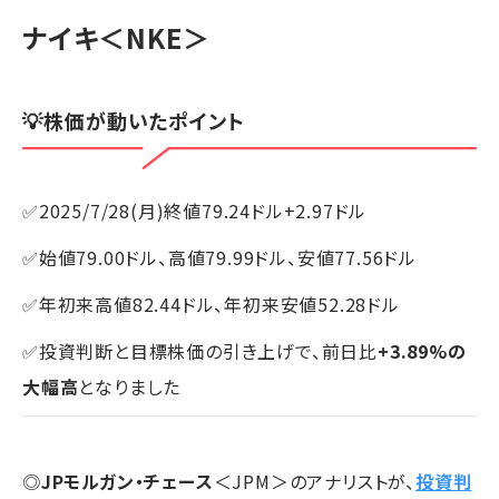
ナイキ
＜NKE＞
💡株価が動いたポイント
✅2025/7/28(月)終値79.24ドル+2.97ドル
✅始値79.00ドル、高値79.99ドル、安値77.56ドル
✅年初来高値82.44ドル、年初来安値52.28ドル
✅投資判断と目標株価の引き上げで、前日比
+3.89%の
大幅高
となりました
◎
JPモルガン・チェース
＜JPM＞のアナリストが、
投資判