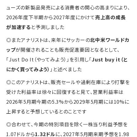
ューズの新製品発売による消費者の関心の高まりにより、
2026年度下半期から2027年度にかけて
売上高の成長
が加速する
と予測しました
◎またアナリストは、来年にサッカーの
北中米ワールドカ
ップ
が開催されることも販売促進要因となるとして、
「Just Do It（やってみよう）」を引用し「
Just buy it（と
にかく買ってみよう）
」と述べました
◎このアナリストは、販売セールや過剰在庫により打撃を
受けた利益率は徐々に回復すると見て、営業利益率は
2026年5月期今期の5.3%から2029年5月期には10%に
上昇すると予想しているとのことです
◎合わせて、今期の特別項目を除く一株当り利益予想を
1.07ドルから
1.32ドル
に、2027年5月期来期予想を1.98