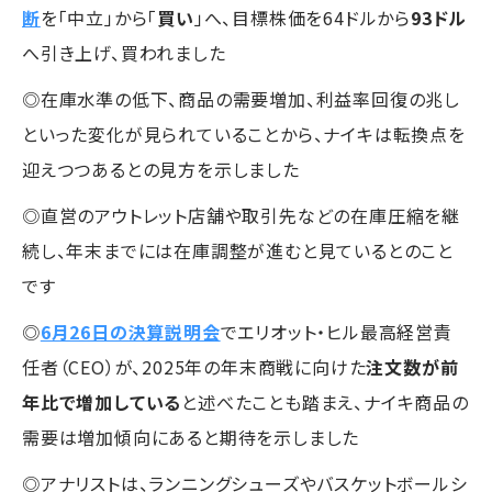
断
を「中立」から「
買い
」へ、目標株価を64ドルから
93ドル
へ引き上げ、買われました
◎在庫水準の低下、商品の需要増加、利益率回復の兆し
といった変化が見られていることから、ナイキは転換点を
迎えつつあるとの見方を示しました
◎直営のアウトレット店舗や取引先などの在庫圧縮を継
続し、年末までには在庫調整が進むと見ているとのこと
です
◎
6月26日の決算説明会
でエリオット・ヒル最高経営責
任者（CEO）が、2025年の年末商戦に向けた
注文数が前
年比で増加している
と述べたことも踏まえ、ナイキ商品の
需要は増加傾向にあると期待を示しました
◎アナリストは、ランニングシューズやバスケットボールシ