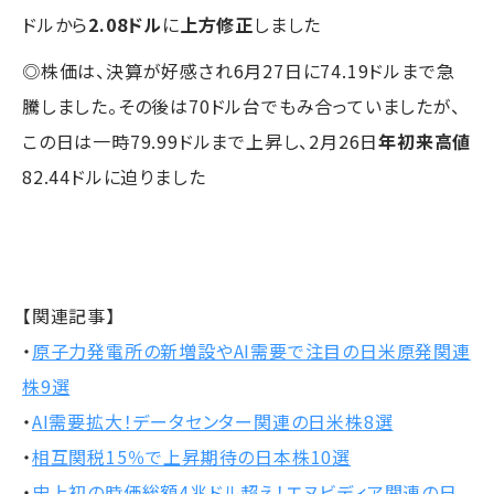
ドルから
2.08ドル
に
上方修正
しました
◎株価は、決算が好感され6月27日に74.19ドルまで急
騰しました。その後は70ドル台でもみ合っていましたが、
この日は一時79.99ドルまで上昇し、2月26日
年初来高値
82.44ドルに迫りました
【関連記事】
・
原子力発電所の新増設やAI需要で注目の日米原発関連
株9選
・
AI需要拡大！データセンター関連の日米株8選
・
相互関税15％で上昇期待の日本株10選
・
史上初の時価総額4兆ドル超え！エヌビディア関連の日