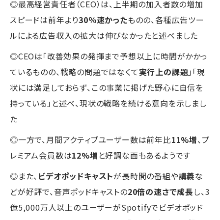
◎最高経営責任者（CEO）は、上半期の加入者数の増加
スピードは前年より
30％速かった
ものの、各種広告ツー
ルによる広告収入の拡大は伸びなかったと述べました
◎CEOは「改善効果の発揮まで予想以上に時間がかかっ
ているものの、戦略の問題ではなくて
実行上の課題
」「現
状には満足しておらず、この事業に掲げた野心に自信を
持っている」と述べ、現状の戦略を続ける意向を示しまし
た
◎一方で、月間アクティブユーザー数は前年比
11%増
、プ
レミアム会員数は
12%増
と好調な面もあるようです
◎また、
ビデオポッドキャスト
が長時間の番組や講義な
どが好評で、音声ポッドキャストの
20倍の速さで成長
し、3
億5,000万人以上のユーザーがSpotifyでビデオポッド