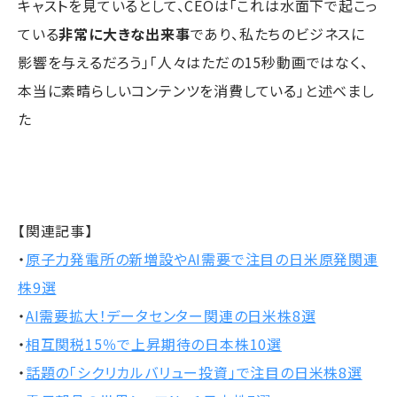
キャストを見ているとして、CEOは「これは水面下で起こっ
ている
非常に大きな出来事
であり、私たちのビジネスに
影響を与えるだろう」「人々はただの15秒動画ではなく、
本当に素晴らしいコンテンツを消費している」と述べまし
た
【関連記事】
・
原子力発電所の新増設やAI需要で注目の日米原発関連
株9選
・
AI需要拡大！データセンター関連の日米株8選
・
相互関税15％で上昇期待の日本株10選
・
話題の「シクリカルバリュー投資」で注目の日米株8選