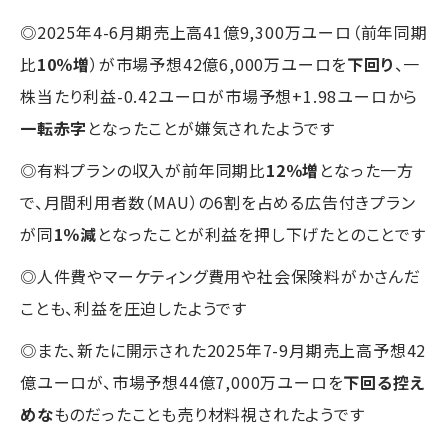
◎2025年4-6月期売上高41億9,300万ユーロ（前年同期
比
10％増
）が市場予想42億6,000万ユーロを
下回り
、一
株当たり利益-0.42ユーロが市場予想+1.98ユーロから
一転赤字
となったことが嫌気されたようです
◎有料プランの収入が前年同期比
12％増
となった一方
で、月間利用者数（MAU）の6割を占める広告付きプラン
が同
1％減
となったことが利益を押し下げたとのことです
◎人件費やマーケティング費用や社会保険料がかさんだ
ことも、利益を圧迫したようです
◎また、新たに開示された2025年7-9月期売上高予想42
億ユーロが、市場予想44億7,000万ユーロを
下回る控え
めな
ものだったことも売り材料視されたようです