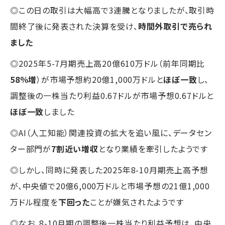
◎この日の取引は大幅高で3連騰となりましたが、取引時
間終了後に発表された決算を受け、
時間外取引で売られ
ました
◎2025年5-7月期売上高20億610万ドル（前年同期比
58％増
）が市場予想約20億1,000万ドルと
ほぼ一致
し、
調整後の一株当たり利益0.67ドルが市場予想0.67ドルと
ほぼ一致
しました
◎AI（人工知能）関連投資の拡大を追い風に、データセン
ター部門が
7割近い増収
となり業績を牽引したようです
◎しかし、同時に発表した2025年8-10月期売上高予想
が、中央値で20億6,000万ドルと市場予想の21億1,000
万ドル程度を
下回った
ことが嫌気されたようです
◎なお、8-10月期の調整後一株当たり利益予想は、中央