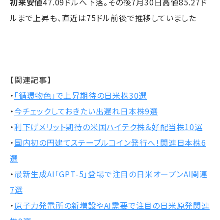
初来安値
47.09ドルへ下落。その後7月30日高値85.27ド
ルまで上昇も、直近は75ドル前後で推移していました
【関連記事】
・
「循環物色」で上昇期待の日米株30選
・
今チェックしておきたい出遅れ日本株9選
・
利下げメリット期待の米国ハイテク株＆好配当株10選
・
国内初の円建てステーブルコイン発行へ！関連日本株6
選
・
最新生成AI「GPT-5」登場で注目の日米オープンAI関連
7選
・
原子力発電所の新増設やAI需要で注目の日米原発関連