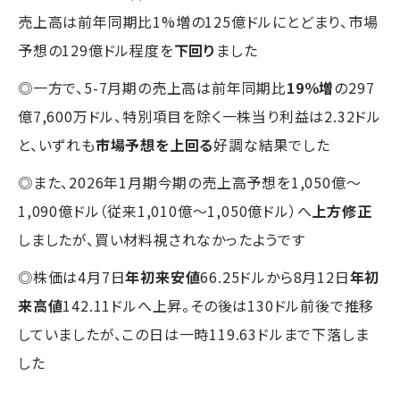
売上高は前年同期比1%増の125億ドルにとどまり、市場
予想の129億ドル程度を
下回り
ました
◎一方で、5-7月期の売上高は前年同期比
19％増
の297
億7,600万ドル、特別項目を除く一株当り利益は2.32ドル
と、いずれも
市場予想を上回る
好調な結果でした
◎また、2026年1月期今期の売上高予想を1,050億～
1,090億ドル（従来1,010億～1,050億ドル）へ
上方修正
しましたが、買い材料視されなかったようです
◎株価は4月7日
年初来安値
66.25ドルから8月12日
年初
来高値
142.11ドルへ上昇。その後は130ドル前後で推移
していましたが、この日は一時119.63ドルまで下落しま
した