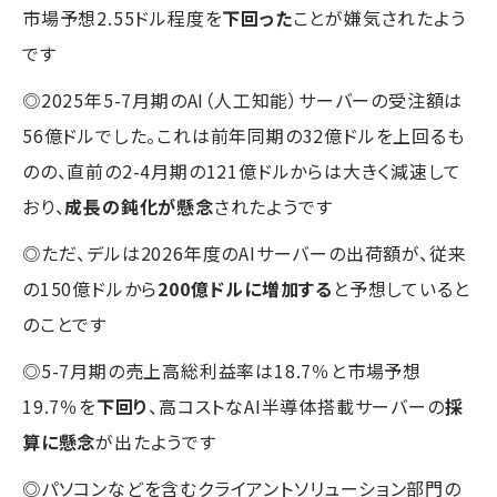
市場予想2.55ドル程度を
下回った
ことが嫌気されたよう
です
◎2025年5-7月期のAI（人工知能）サーバーの受注額は
56億ドルでした。これは前年同期の32億ドルを上回るも
のの、直前の2-4月期の121億ドルからは大きく減速して
おり、
成長の鈍化が懸念
されたようです
◎ただ、デルは2026年度のAIサーバーの出荷額が、従来
の150億ドルから
200億ドルに増加する
と予想していると
のことです
◎5-7月期の売上高総利益率は18.7％と市場予想
19.7％を
下回り
、高コストなAI半導体搭載サーバーの
採
算に懸念
が出たようです
◎パソコンなどを含むクライアントソリューション部門の