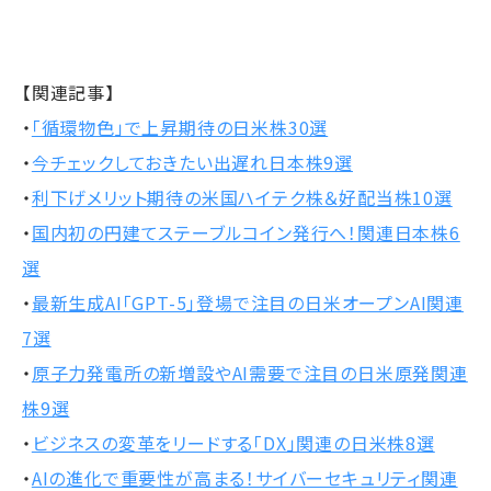
【関連記事】
・
「循環物色」で上昇期待の日米株30選
・
今チェックしておきたい出遅れ日本株9選
・
利下げメリット期待の米国ハイテク株＆好配当株10選
・
国内初の円建てステーブルコイン発行へ！関連日本株6
選
・
最新生成AI「GPT-5」登場で注目の日米オープンAI関連
7選
・
原子力発電所の新増設やAI需要で注目の日米原発関連
株9選
・
ビジネスの変革をリードする「DX」関連の日米株8選
・
AIの進化で重要性が高まる！サイバーセキュリティ関連