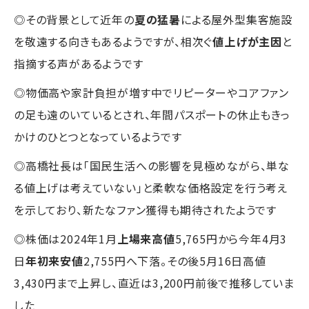
◎その背景として近年の
夏の猛暑
による屋外型集客施設
を敬遠する向きもあるようですが、相次ぐ
値上げが主因
と
指摘する声があるようです
◎物価高や家計負担が増す中でリピーターやコアファン
の足も遠のいているとされ、年間パスポートの休止もきっ
かけのひとつとなっているようです
◎高橋社長は「国民生活への影響を見極めながら、単な
る値上げは考えていない」と柔軟な価格設定を行う考え
を示しており、新たなファン獲得も期待されたようです
◎株価は2024年1月
上場来高値
5,765円から今年4月3
日
年初来安値
2,755円へ下落。その後5月16日高値
3,430円まで上昇し、直近は3,200円前後で推移していま
した