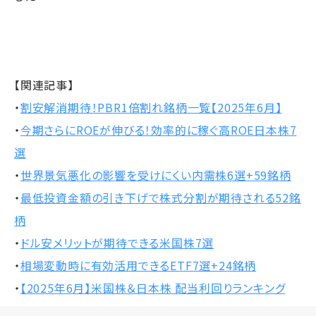
【関連記事】
・
割安解消期待！PBR1倍割れ銘柄一覧【2025年6月】
・
今期さらにROEが伸びる！効率的に稼ぐ高ROE日本株7
選
・
世界景気悪化の影響を受けにくい内需株6選+59銘柄
・
最低投資金額の引き下げで株式分割が期待される52銘
柄
・
ドル安メリットが期待できる米国株7選
・
相場変動時に有効活用できるETF7選+24銘柄
・
【2025年6月】米国株＆日本株 配当利回りランキング