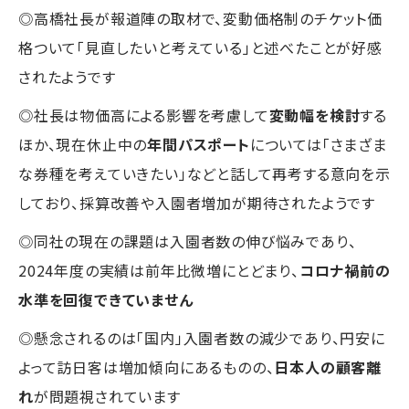
◎高橋社長が報道陣の取材で、変動価格制のチケット価
格ついて「見直したいと考えている」と述べたことが好感
されたようです
◎社長は物価高による影響を考慮して
変動幅を検討
する
ほか、現在休止中の
年間パスポート
については「さまざま
な券種を考えていきたい」などと話して再考する意向を示
しており、採算改善や入園者増加が期待されたようです
◎同社の現在の課題は入園者数の伸び悩みであり、
2024年度の実績は前年比微増にとどまり、
コロナ禍前の
水準を回復できていません
◎懸念されるのは「国内」入園者数の減少であり、円安に
よって訪日客は増加傾向にあるものの、
日本人の顧客離
れ
が問題視されています