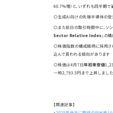
60.7%増）と、いずれも四半期で
◎生成AI向けの先端半導体の受
◎また前日の取引時間中に、ソシ
Sector Relative Index
」の
◎株価指数の構成銘柄に採用さ
込んで買われる傾向があります
◎株価は4月7日
年初来安値
1,
一時2,793.5円まで上昇しまし
【関連記事】
・
2025年後半に期待の日米株1