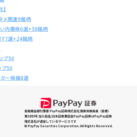
月】
タメ関連9銘柄
い内需株6選+59銘柄
F7選+24銘柄
選
ップ50
プ50
バガー候補8選
金融商品取引業者 PayPay証券株式会社 関東財務局長（金商）
第2883号 加入協会/日本証券業協会PayPay証券はPayPay証券
株式会社が運営しているサービスです
© PayPay Securities Corporation. All Rights Reserved.