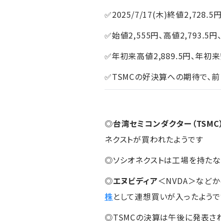
✅2025/7/17(木)終値2,728.5
✅始値2,555円、高値2,793.5円
✅年初来高値2,889.5円、年初来安
✅TSMCの好決算への期待で、
◎
台湾セミコンダクター（TSMC
ネクストが買われたようです
◎ソシオネクストは工場を持たな
◎
エヌビディア
＜NVDA＞など
株
として連想買いが入ったようで
◎TSMCの決算は午後に発表され、