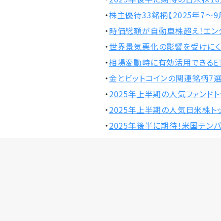
・
株主優待33銘柄【2025年7～9
・
時価総額が自動車株超え！エン
・
世界景気悪化の影響を受けにく
・
相場変動時に有効活用できるET
・
金とビットコインの関連銘柄7
・
2025年上半期の人気ファンドト
・
2025年上半期の人気日米株トッ
・
2025年後半に期待！米国テン