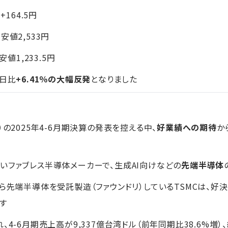
円+164.5円
、安値2,533円
値1,233.5円
前日比
+6.41％の大幅反発
となりました
）
の2025年4-6月期決算の発表を控える中、
好業績への期待
か
いファブレス半導体メーカーで、生成AI向けなどの
先端半導体
から先端半導体を受託製造（ファウンドリ）しているTSMCは、好
す
4-6月期売上高が9,337億台湾ドル（前年同期比38.6%増）、