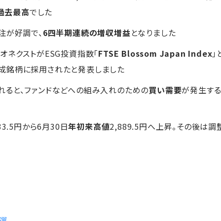
過去最高
でした
注が好調で、
6四半期連続の増収増益
となりました
オネクストがESG投資指数「
FTSE Blossom Japan Index
」
構成銘柄に採用されたと発表しました
れると、ファンドなどへの組み入れのための
買い需要
が発生す
233.5円から6月30日
年初来高値
2,889.5円へ上昇。その後は
た
0選