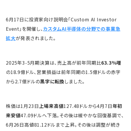
6月17日に投資家向け説明会「Custom AI Investor
Event」を開催し、
カスタムAI半導体の分野での事業急
拡大
が発表されました。
2025年3-5月期決算は、売上高が前年同期比
63.3％増
の18.9億ドル、営業損益は前年同期の1.5億ドルの赤字
から2.7億ドルの
黒字に転換
しました。
株価は1月23日
上場来高値
127.48ドルから4月7日
年初
来安値
47.09ドルへ下落。その後は緩やかな回復基調で、
6月26日高値81.12ドルまで上昇。その後は調整が続き