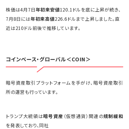
株価は4月7日
年初来安値
120.1ドルを底に上昇が続き、
7月8日には
年初来高値
226.6ドルまで上昇しました。直
近は210ドル前後で推移しています。
コインベース・グローバル
＜COIN＞
暗号資産取引プラットフォームを手がけ、暗号資産取引
所の運営も行っています。
トランプ大統領は
暗号資産
（仮想通貨）関連の
規制緩和
を発表しており、同社