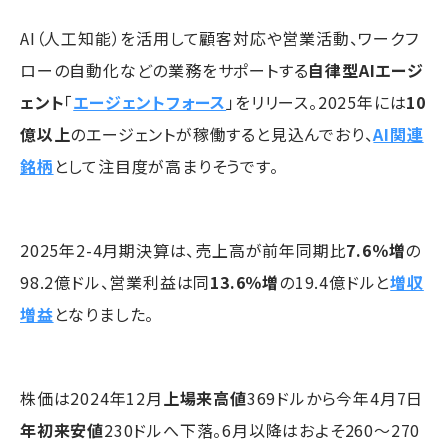
AI（人工知能）を活用して顧客対応や営業活動、ワークフ
ローの自動化などの業務をサポートする
自律型AIエージ
ェント
「
エージェントフォース
」をリリース。2025年には
10
億以上
のエージェントが稼働すると見込んでおり、
AI関連
銘柄
として注目度が高まりそうです。
2025年2-4月期決算は、売上高が前年同期比
7.6％増
の
98.2億ドル、営業利益は同
13.6％増
の19.4億ドルと
増収
増益
となりました。
株価は2024年12月
上場来高値
369ドルから今年4月7日
年初来安値
230ドルへ下落。6月以降はおよそ260〜270