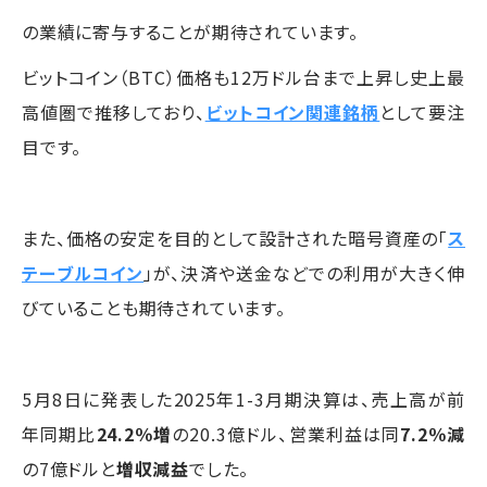
の業績に寄与することが期待されています。
ビットコイン（BTC）価格も12万ドル台まで上昇し史上最
高値圏で推移しており、
ビットコイン関連銘柄
として要注
目です。
また、価格の安定を目的として設計された暗号資産の「
ス
テーブルコイン
」が、決済や送金などでの利用が大きく伸
びていることも期待されています。
5月8日に発表した2025年1-3月期決算は、売上高が前
年同期比
24.2％増
の20.3億ドル、営業利益は同
7.2％減
の7億ドルと
増収減益
でした。