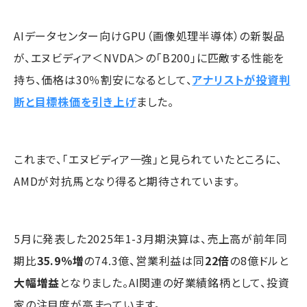
AIデータセンター向けGPU（画像処理半導体）の新製品
が、エヌビディア＜NVDA＞の「B200」に匹敵する性能を
持ち、価格は30％割安になるとして、
アナリストが投資判
断と目標株価を引き上げ
ました。
これまで、「エヌビディア一強」と見られていたところに、
AMDが対抗馬となり得ると期待されています。
5月に発表した2025年1-3月期決算は、売上高が前年同
期比
35.9％増
の74.3億、営業利益は同
22倍
の8億ドルと
大幅増益
となりました。AI関連の好業績銘柄として、投資
家の注目度が高まっています。