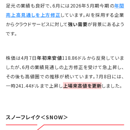
足元の業績も良好で、6月には2026年5月期今期の
年間
売上高見通しを上方修正
しています。AIを採用する企業
からクラウドサービスに対して
強い需要
が背景にあるよう
です。
株価は4月7日
年初来安値
118.86ドルから反発していま
したが、6月の業績見通しの上方修正を受けて急上昇し、
その後も高値圏での推移が続いています。7月8日には、
一時241.44ドルまで上昇し
上場来高値を更新
しました。
スノーフレイク
＜SNOW＞