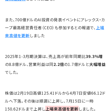
また、700億ドルのAI投資の発表イベントにアレックス・カ
ープ最高経営責任者（CEO）も参加するとの報道で、
上場
来高値を更新
しました
2025年1-3月期決算は、売上高が前年同期比
39.3％増
の8.8億ドル、営業利益は同
2.2倍
の1.7億ドルと
大幅増益
でした。
株価は2月19日高値125.41ドルから4月7日安値66.12ド
ルへ下落。その後は順調に上昇し、7月15日に一時
150.62ドルまで上昇し
上場来高値を更新
しました。