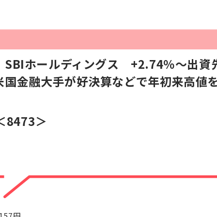
SBIホールディングス +2.74％～出
米国金融大手が好決算などで年初来高値
＜8473＞
+157円