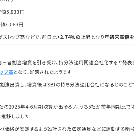
安値5,833円
値3,083円
がストップ高などで、前日比
+2.74%の上昇
となり
年初来高値
の第三者割当増資を引き受け、持分法適用関連会社化すると発表し
ップ高
となり、好感されたようです
に2割強出資し、増資後はSBIの持ち分法適用会社になるとのこ
社の2025年4-6月期決算が出そろい、うち5社が前年同期比
に推移しました
ン（価格が安定するよう設計された法定通貨などに連動する暗