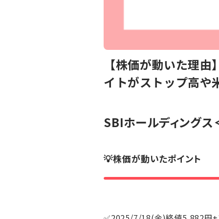
【株価が動いた理由】
イトがストップ高や
SBIホールディングス
💡株価が動いたポイント
✅2025/7/18(金)終値5,882円