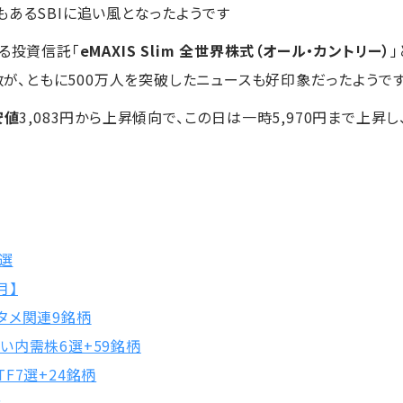
もあるSBIに追い風となったようです
れる投資信託「
eMAXIS Slim 全世界株式（オール・カントリー）
数が、ともに500万人を突破したニュースも好印象だったようで
安値
3,083円から上昇傾向で、この日は一時5,970円まで上昇し
0選
月】
タメ関連9銘柄
い内需株6選+59銘柄
F7選+24銘柄