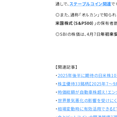
通しで、
ステーブルコイン関連
で
◎また、通称「オルカン」で知ら
米国株式（S&P500）
」の保有者
◎SBIの株価は、4月7日
年初来
【関連記事】
・
2025年後半に期待の日米株1
・
株主優待33銘柄【2025年7～9
・
時価総額が自動車株超え！エン
・
世界景気悪化の影響を受けにく
・
相場変動時に有効活用できるET