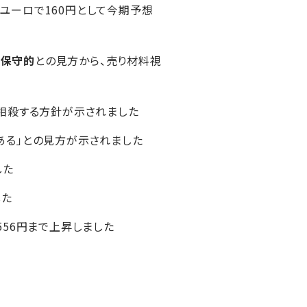
対ユーロで160円として今期予想
に
保守的
との見方から、売り材料視
を相殺する方針が示されました
ある」との見方が示されました
した
した
,556円まで上昇しました