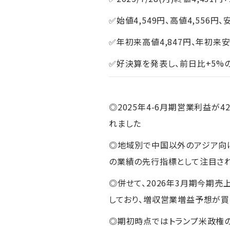
✅始値4,549円、高値4,556円、
✅年初来高値4,847円、年初来安
✅好決算を発表し、前日比+5%
◎2025年4-6月期営業利益が4
れました
◎地域別で中国以外のアジア向
の業績の先行指標として注目さ
◎併せて、2026年3月期今期売上
しており、増収営業増益予想が
◎期初時点ではトランプ米政権の