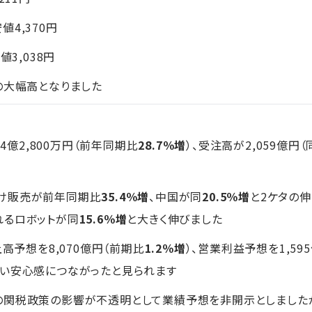
安値4,370円
値3,038円
の大幅高となりました
24億2,800万円（前年同期比
28.7％増
）、受注高が2,059億円（
け販売が前年同期比
35.4％増
、中国が同
20.5％増
と2ケタの
れるロボットが同
15.6％増
と大きく伸びました
高予想を8,070億円（前期比
1.2％増
）、営業利益予想を1,59
買い安心感につながったと見られます
関税政策の影響が不透明として業績予想を非開示としましたが