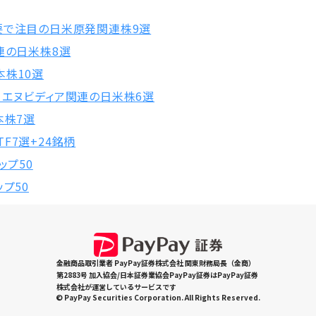
要で注目の日米原発関連株9選
連の日米株8選
本株10選
！エヌビディア関連の日米株6選
本株7選
F7選+24銘柄
ップ50
プ50
金融商品取引業者 PayPay証券株式会社 関東財務局長（金商）
第2883号 加入協会/日本証券業協会PayPay証券はPayPay証券
株式会社が運営しているサービスです
© PayPay Securities Corporation. All Rights Reserved.