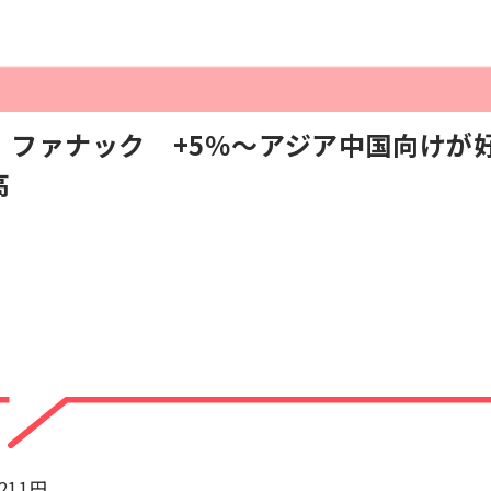
】ファナック +5％～アジア中国向けが
高
+211円