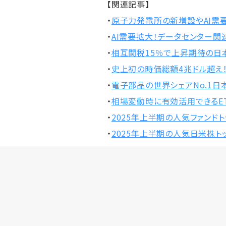
【関連記事】
・
原子力発電所の新増設やAI需
・
AI需要拡大！データセンター関
・
相互関税15％で上昇期待の日
・
史上初の時価総額4兆ドル超え
・
電子部品の世界シェアNo.1日
・
相場変動時に有効活用できるET
・
2025年上半期の人気ファンドト
・
2025年上半期の人気日米株トッ