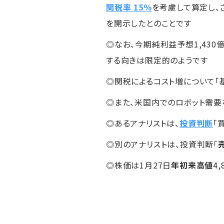
関税率 15％
を考慮して算定し、
を開示したとのことです
◎なお、今期純利益予想1,430
する向きは限定的のようです
◎関税によるコスト増について「
◎また、米国内でのロボット需要
◎あるアナリストは、
投資判断
「
◎別のアナリストは、投資判断「
◎株価は1月27日
年初来高値
4