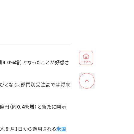
同
4.0％増
）となったことが好感さ
伸びとなり、部門別受注高では将来
5億円（同
0.4％増
）と新たに開示
、8 月1日から適用される
米国