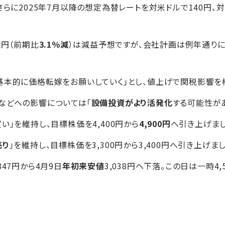
さらに2025年7月以降の想定為替レートを対米ドルで140円、
億円（前期比
3.1％減
）は減益予想ですが、会社計画は例年通り
基本的に価格転嫁をお願いしていく」とし、値上げで関税影響
などへの影響については「
設備投資がより活発化
する可能性が
買い」を維持し、目標株価を4,400円から
4,900円
へ引き上げま
売り
」を維持し、目標株価を3,300円から3,400円へ引き上げま
,847円から4月9日
年初来安値
3,038円へ下落。この日は一時4