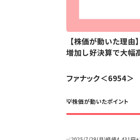
【株価が動いた理由
増加し好決算で大幅
ファナック
＜6954＞
💡株価が動いたポイント
✅2025/7/28(月)終値4,431円