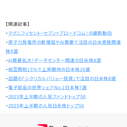
【関連記事】
・
マグニフィセント・セブン+ブロードコム！の最新動向
・
原子力発電所の新増設やAI需要で注目の日米原発関連
株9選
・
AI需要拡大！データセンター関連の日米株8選
・
相互関税15％で上昇期待の日本株10選
・
話題の「シクリカルバリュー投資」で注目の日米株8選
・
電子部品の世界シェアNo.1日本株7選
・
2025年上半期の人気ファンドトップ50
・
2025年上半期の人気日米株トップ50