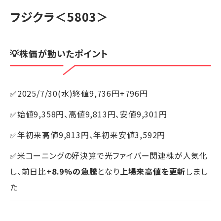
フジクラ
＜5803＞
💡株価が動いたポイント
✅2025/7/30(水)終値9,736円+796円
✅始値9,358円、高値9,813円、安値9,301円
✅年初来高値9,813円、年初来安値3,592円
✅米コーニングの好決算で光ファイバー関連株が人気化
し、前日比
+8.9%の急騰
となり
上場来高値を更新
しまし
た