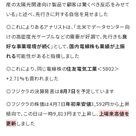
産の太陽光関連向け製品で顧客は驚くべき反応をみせて
いる」と述べ、先行きに対する自信を見せました
◎これによりあるアナリストは、「北米でデータセンター向
けの高密度光ケーブルなどの需要が好調で、先行きも
良
好な事業環境が続く
」として、
国内電線株も業績が上振
れる
可能性があると指摘しました
◎これにより、同じ電線株の
住友電気工業
＜5802＞
+2.71%も買われました
◎フジクラの決算発表は
8月7日
を予定しています
◎フジクラの株価は4月7日
年初来安値
3,592円から上昇
傾向で、この日は一時9,813円まで上昇し、
上場来高値を
更新
しました