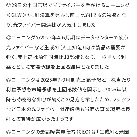
◎29日の米国市場で光ファイバーを手がけるコーニング
＜GLW＞が、好決算を発表し前日比約12％の急騰とな
り、光ファイバー関連株が人気化しました
◎コーニングの2025年4-6月期はデータセンターで使う
光ファイバーなど生成AI（人工知能）向け製品の需要が
強く、売上高は前年同期比
12％増
となり、一株当たり利
益とともに
市場予想を上回る
結果となりました
◎コーニングは2025年7-9月期売上高予想と一株当たり
利益予想も
市場予想を上回る
数値を開示し、2026年以
降も持続的な伸びが続くとの見方を示したため、フジクラ
など日本の光ファイバー関連銘柄も当面の事業環境は良
好との期待が広がったようです
◎コーニングの最高経営責任者（CEO）は「生成AIと米国