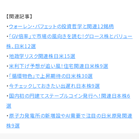
【関連記事】
・
ウォーレン・バフェットの投資哲学と関連12銘柄
・
「GV倍率」で市場の風向きを読む！グロース株とバリュー
株、日米12選
・
地政学リスク関連株日米15選
・
米利下げ予想が追い風！住宅関連日米株9選
・
「循環物色」で上昇期待の日米株30選
・
今チェックしておきたい出遅れ日本株9選
・
国内初の円建てステーブルコイン発行へ！関連日本株6
選
・
原子力発電所の新増設やAI需要で注目の日米原発関連
株9選