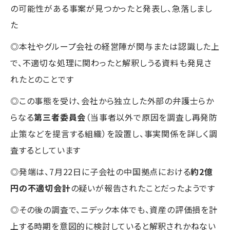
の可能性がある事案が見つかったと発表し、急落しまし
た
◎本社やグループ会社の経営陣が関与または認識した上
で、不適切な処理に関わったと解釈しうる資料も発見さ
れたとのことです
◎この事態を受け、会社から独立した外部の弁護士らか
らなる
第三者委員会
（当事者以外で原因を調査し再発防
止策などを提言する組織）を設置し、事実関係を詳しく調
査するとしています
◎発端は、7月22日に子会社の中国拠点における
約2億
円の不適切会計
の疑いが報告されたことだったようです
◎その後の調査で、ニデック本体でも、資産の評価損を計
上する時期を意図的に検討していると解釈されかねない