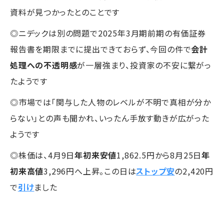
資料が見つかったとのことです
◎ニデックは別の問題で2025年3月期前期の有価証券
報告書を期限までに提出できておらず、今回の件で
会計
処理への不透明感
が一層強まり、投資家の不安に繋がっ
たようです
◎市場では「関与した人物のレベルが不明で真相が分か
らない」との声も聞かれ、いったん手放す動きが広がった
ようです
◎株価は、4月9日
年初来安値
1,862.5円から8月25日
年
初来高値
3,296円へ上昇。この日は
ストップ安
の2,420円
で
引け
ました