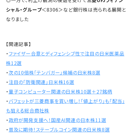
◎一方で、利上げ観測の後退を受けて
三菱UFJフィナン
シャル・グループ
＜8306＞など銀行株は売られる展開と
なりました
【関連記事】
・
ファイザー合意とディフェンシブ性で注目の日米医薬品
株12選
・
次の10倍株「テンバガー」候補の日米株8選
・
注目の「防衛関連」日米株16選
・
量子コンピューター関連の日米株10選＋27銘柄
・
バフェットが三菱商事を買い増し！「値上がり」も「配当」
も狙える総合商社株
・
政府が開発支援へ！国産AI関連の日本株11選
・
普及に期待！ステーブルコイン関連の日米株8選