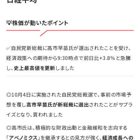
💡株価が動いたポイント
✅自民党新総裁に高市早苗氏が選出されたことを受け、
経済政策への期待から9:30時点で前日比+3.8％と急騰
し、
史上最高値を更新
しました
◎10月4日に実施された自民党総裁選で、事前の市場予
想を覆し
高市早苗氏が新総裁に選出
されたことがサプラ
イズとなり、買われました
◎高市氏は、積極的な財政出動と金融緩和を志向する
「
アベノミクス
」を継承するとの見方が強く、
経済成長への