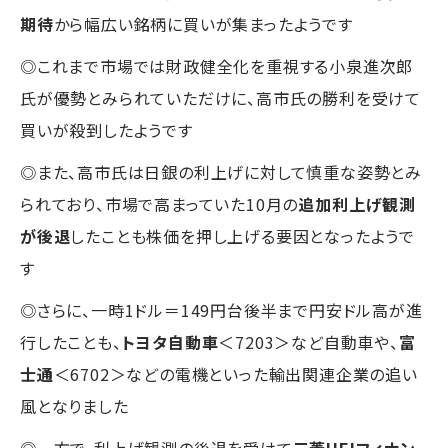
期待
から幅広い銘柄に買いが集まったようです
◎これまで市場では財政健全化を重視する小泉進次郎
氏が優勢とみられていただけに、高市氏の勝利を受けて
買いが殺到したようです
◎また、高市氏は日銀の利上げに対して慎重な姿勢とみ
られており、市場で高まっていた10月の
追加利上げ観測
が後退
したことも株価を押し上げる要因となったようで
す
◎さらに、一時1ドル＝149円台後半まで円安ドル高が進
行したことも、
トヨタ自動車
＜7203＞など自動車や、
富
士通
＜6702＞などの電機といった輸出関連企業の追い
風となりました