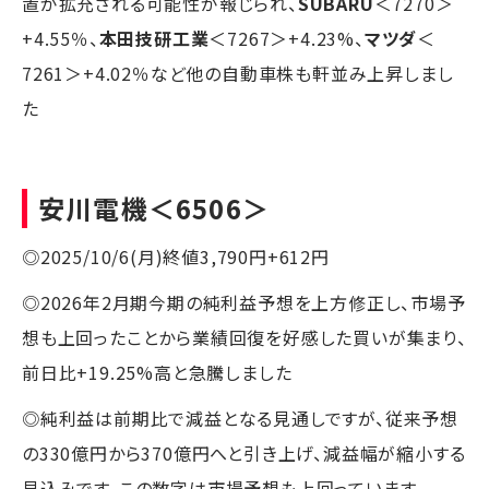
置が拡充される可能性が報じられ、
SUBARU
＜7270＞
+4.55％、
本田技研工業
＜7267＞+4.23%、
マツダ
＜
7261＞+4.02％など他の自動車株も軒並み上昇しまし
た
安川電機
＜6506＞
◎2025/10/6(月)終値3,790円+612円
◎2026年2月期今期の純利益予想を上方修正し、市場予
想も上回ったことから業績回復を好感した買いが集まり、
前日比+19.25%高と急騰しました
◎純利益は前期比で減益となる見通しですが、従来予想
の330億円から370億円へと引き上げ、減益幅が縮小する
見込みです。この数字は市場予想も上回っています