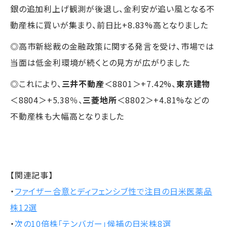
銀の追加利上げ観測が後退し、金利安が追い風となる不
動産株に買いが集まり、前日比+8.83%高となりました
◎高市新総裁の金融政策に関する発言を受け、市場では
当面は低金利環境が続くとの見方が広がりました
◎これにより、
三井不動産
＜8801＞+7.42%、
東京建物
＜8804＞+5.38％、
三菱地所
＜8802＞+4.81%などの
不動産株も大幅高となりました
【関連記事】
・
ファイザー合意とディフェンシブ性で注目の日米医薬品
株12選
・
次の10倍株「テンバガー」候補の日米株8選