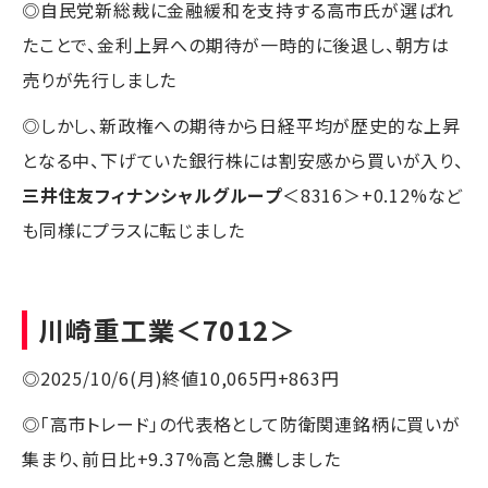
◎自民党新総裁に金融緩和を支持する高市氏が選ばれ
たことで、金利上昇への期待が一時的に後退し、朝方は
売りが先行しました
◎しかし、新政権への期待から日経平均が歴史的な上昇
となる中、下げていた銀行株には割安感から買いが入り、
三井住友フィナンシャルグループ
＜8316＞+0.12%など
も同様にプラスに転じました
川崎重工業
＜7012＞
◎2025/10/6(月)終値10,065円+863円
◎「高市トレード」の代表格として防衛関連銘柄に買いが
集まり、前日比+9.37%高と急騰しました