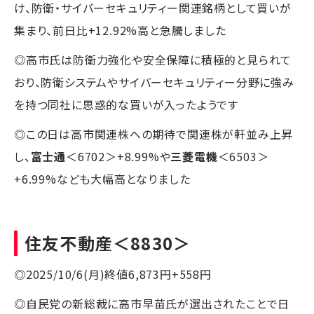
け、防衛・サイバーセキュリティー関連銘柄として買いが
集まり、前日比+12.92%高と急騰しました
◎高市氏は防衛力強化や安全保障に積極的と見られて
おり、防衛システムやサイバーセキュリティー分野に強み
を持つ同社に思惑的な買いが入ったようです
◎この日は高市関連株への期待で関連株が軒並み上昇
し、
富士通
＜6702＞+8.99%や
三菱電機
＜6503＞
+6.99%なども大幅高となりました
住友不動産
＜8830＞
◎2025/10/6(月)終値6,873円+558円
◎自民党の新総裁に高市早苗氏が選出されたことで日