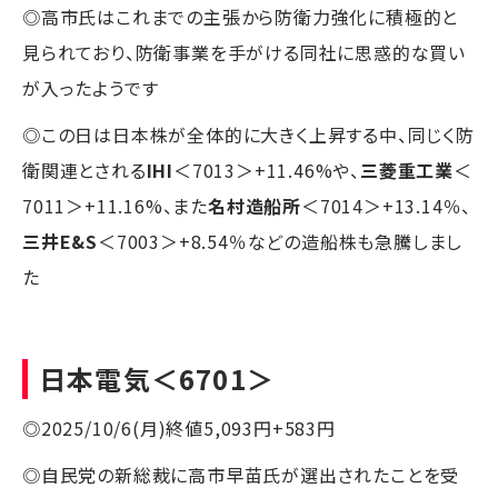
◎高市氏はこれまでの主張から防衛力強化に積極的と
見られており、防衛事業を手がける同社に思惑的な買い
が入ったようです
◎この日は日本株が全体的に大きく上昇する中、同じく防
衛関連とされる
IHI
＜7013＞+11.46%や、
三菱重工業
＜
7011＞+11.16%、また
名村造船所
＜7014＞+13.14％、
三井E&S
＜7003＞+8.54％などの造船株も急騰しまし
た
日本電気
＜6701＞
◎2025/10/6(月)終値5,093円+583円
◎自民党の新総裁に高市早苗氏が選出されたことを受