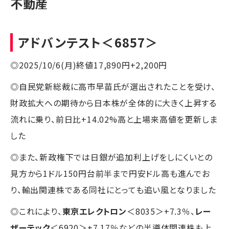
不動産
アドバンテスト
＜6857＞
◎2025/10/6(月)終値17,890円+2,200円
◎自民党新総裁に高市早苗氏が選出されたことを受け、
財政拡大への期待から日本株が全体的に大きく上昇する
流れに乗り、前日比+14.02%高と上場来高値を更新しま
した
◎また、新政権下では日銀が追加利上げをしにくいとの
見方から1ドル150円台前半まで円安ドル高も進んでお
り、輸出関連株である同社にとっても追い風となりました
◎これにより、
東京エレクトロン
＜8035＞+7.3％、
レー
ザーテック
＜6920＞+7.17％などの半導体関連株も上