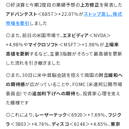
◎好決算と今期2度目の業績予想の
上方修正
を発表した
アドバンテスト
＜6857＞+22.07％が
ストップ高し、株式
市場を牽引
しました
◎また、前日の米国市場で、
エヌビディア
＜NVDA＞
+4.98％や
マイクロソフト
＜MSFT＞+1.98％が
上場来
高値を更新
するなど、主要3指数がそろって最高値を更新
した流れを引き継ぎました
◎また、30日に米中首脳会談を控えて両国の
対立緩和へ
の期待感
が広がっていることや、FOMC（米連邦公開市場
委員会）での
追加利下げへの期待
も、投資家心理を支え
た模様です
◎これにより、
レーザーテック
＜6920＞+7.69％、
フジク
ラ
＜5803＞+4.76％、
ディスコ
＜6146＞+4.65％、
東京