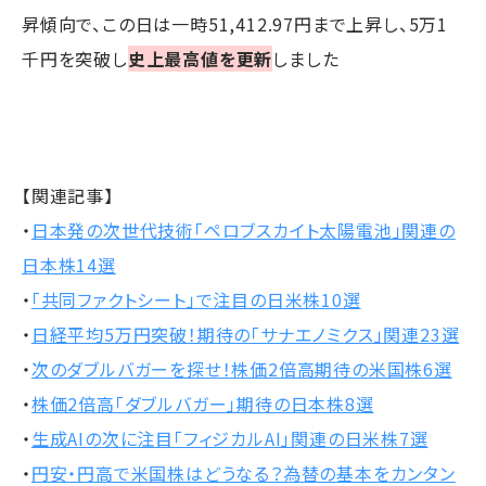
昇傾向で、この日は一時51,412.97円まで上昇し、5万1
千円を突破し
史上最高値を更新
しました
【関連記事】
・
日本発の次世代技術「ペロブスカイト太陽電池」関連の
日本株14選
・
「共同ファクトシート」で注目の日米株10選
・
日経平均5万円突破！期待の「サナエノミクス」関連23選
・
次のダブルバガーを探せ！株価2倍高期待の米国株6選
・
株価2倍高「ダブルバガー」期待の日本株8選
・
生成AIの次に注目「フィジカルAI」関連の日米株7選
・
円安・円高で米国株はどうなる？為替の基本をカンタン