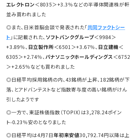
エレクトロン
＜8035＞+3.3％などの半導体関連株が軒
並み買われました
◎また、日米首脳会談で発表された「
共同ファクトシー
ト
」に記載された、
ソフトバンクグループ
＜9984＞
+3.89％、
日立製作所
＜6501＞+3.67％、
日立建機
＜
6305＞+2.74％、
パナソニックホールディングス
＜6752
＞+2.65％なども買われました
◎日経平均採用銘柄の内、43銘柄が上昇、182銘柄が下
落、とアドバンテストなど指数寄与度の高い銘柄がけん
引したようです
◎一方で、東証株価指数（TOPIX）は3,278.24ポイン
ト-0.23％安のとなりました
◎日経平均は4月7日
年初来安値
30,792.74円以降は上