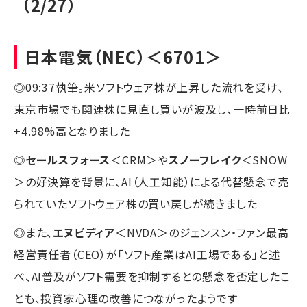
（2/27）
日本電気
（NEC）＜6701＞
◎09:37執筆。米ソフトウェア株が上昇した流れを受け、
東京市場でも関連株に見直し買いが波及し、一時前日比
+4.98%高となりました
◎
セールスフォース
＜CRM＞や
スノーフレイク
＜SNOW
＞の好決算を背景に、AI（人工知能）による代替懸念で売
られていたソフトウェア株の買い戻しが続きました
◎また、
エヌビディア
＜NVDA＞のジェンスン・ファン最高
経営責任者（CEO）が「ソフト産業はAI工場である」と述
べ、AI普及がソフト需要を抑制するとの懸念を否定したこ
とも、投資家心理の改善につながったようです