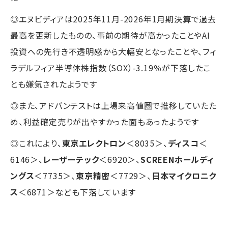
◎エヌビディアは2025年11月-2026年1月期決算で過去
最高を更新したものの、事前の期待が高かったことやAI
投資への先行き不透明感から大幅安となったことや、フィ
ラデルフィア半導体株指数（SOX）-3.19％が下落したこ
とも嫌気されたようです
◎また、アドバンテストは上場来高値圏で推移していたた
め、利益確定売りが出やすかった面もあったようです
◎これにより、
東京エレクトロン
＜8035＞、
ディスコ
＜
6146＞、
レーザーテック
＜6920＞、
SCREENホールディ
ングス
＜7735＞、
東京精密
＜7729＞、
日本マイクロニク
ス
＜6871＞なども下落しています