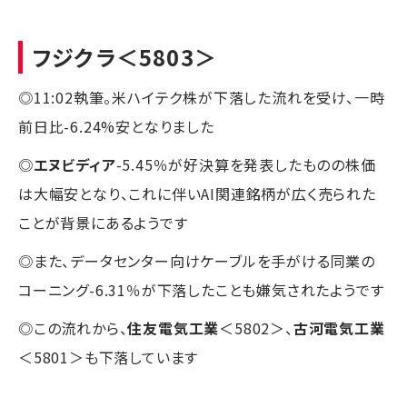
フジクラ
＜5803＞
◎11:02執筆。米ハイテク株が下落した流れを受け、一時
前日比-6.24%安となりました
◎
エヌビディア
-5.45％が好決算を発表したものの株価
は大幅安となり、これに伴いAI関連銘柄が広く売られた
ことが背景にあるようです
◎また、データセンター向けケーブルを手がける同業の
コーニング-6.31％が下落したことも嫌気されたようです
◎この流れから、
住友電気工業
＜5802＞、
古河電気工業
＜5801＞も下落しています