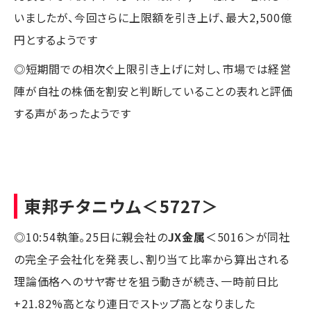
いましたが、今回さらに上限額を引き上げ、最大2,500億
円とするようです
◎短期間での相次ぐ上限引き上げに対し、市場では経営
陣が自社の株価を割安と判断していることの表れと評価
する声があったようです
東邦チタニウム
＜5727＞
◎10:54執筆。25日に親会社の
JX金属
＜5016＞が同社
の完全子会社化を発表し、割り当て比率から算出される
理論価格へのサヤ寄せを狙う動きが続き、一時前日比
+21.82%高となり連日でストップ高となりました