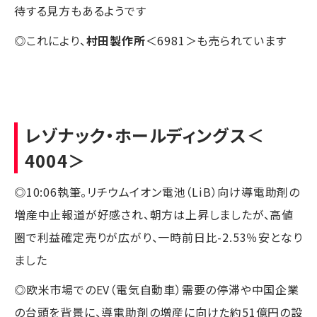
待する見方もあるようです
◎これにより、
村田製作所
＜6981＞も売られています
レゾナック・ホールディングス
＜
4004＞
◎10:06執筆。リチウムイオン電池（LiB）向け導電助剤の
増産中止報道が好感され、朝方は上昇しましたが、高値
圏で利益確定売りが広がり、一時前日比-2.53％安となり
ました
◎欧米市場でのEV（電気自動車）需要の停滞や中国企業
の台頭を背景に、導電助剤の増産に向けた約51億円の設