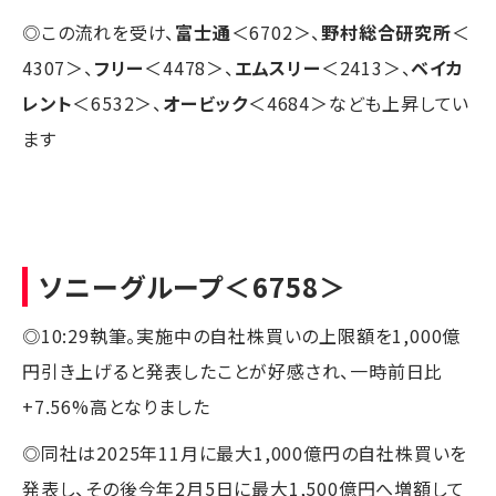
◎この流れを受け、
富士通
＜6702＞、
野村総合研究所
＜
4307＞、
フリー
＜4478＞、
エムスリー
＜2413＞、
ベイカ
レント
＜6532＞、
オービック
＜4684＞なども上昇してい
ます
ソニーグループ
＜6758＞
◎10:29執筆。実施中の自社株買いの上限額を1,000億
円引き上げると発表したことが好感され、一時前日比
+7.56%高となりました
◎同社は2025年11月に最大1,000億円の自社株買いを
発表し、その後今年2月5日に最大1,500億円へ増額して