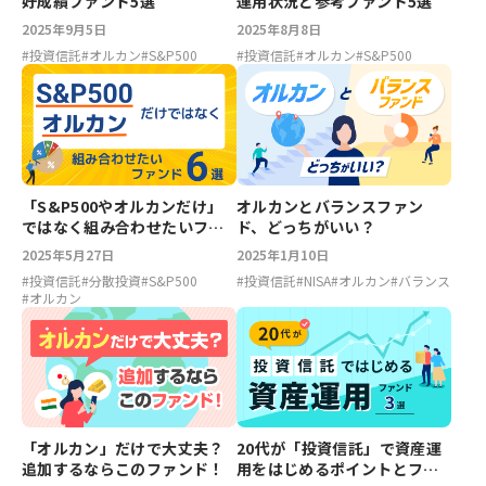
好成績ファンド5選
運用状況と参考ファンド5選
2025年9月5日
2025年8月8日
#
投資信託
#
オルカン
#
S&P500
#
投資信託
#
オルカン
#
S&P500
「S&P500やオルカンだけ」
オルカンとバランスファン
ではなく組み合わせたいファ
ド、どっちがいい？
ンド6選
2025年5月27日
2025年1月10日
#
投資信託
#
分散投資
#
S&P500
#
投資信託
#
NISA
#
オルカン
#
バランス
#
オルカン
「オルカン」だけで大丈夫？
20代が「投資信託」で資産運
追加するならこのファンド！
用をはじめるポイントとファ