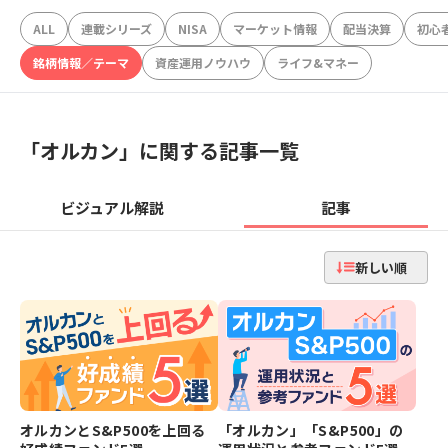
ALL
連載シリーズ
NISA
マーケット情報
配当決算
初心
銘柄情報／テーマ
資産運用ノウハウ
ライフ&マネー
「
オルカン
」に関する記事一覧
ビジュアル解説
記事
新しい順
オルカンとS&P500を上回る
「オルカン」「S&P500」の