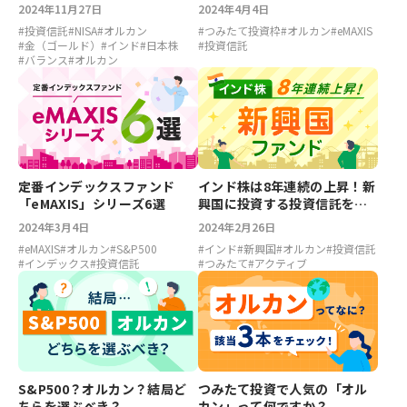
ンド3選
2024年11月27日
2024年4月4日
#
投資信託
#
NISA
#
オルカン
#
つみたて投資枠
#
オルカン
#
eMAXIS
#
金（ゴールド）
#
インド
#
日本株
#
投資信託
#
バランス
#
オルカン
定番インデックスファンド
インド株は8年連続の上昇！新
「eMAXIS」シリーズ6選
興国に投資する投資信託を紹
介
2024年3月4日
2024年2月26日
#
eMAXIS
#
オルカン
#
S&P500
#
インド
#
新興国
#
オルカン
#
投資信託
#
インデックス
#
投資信託
#
つみたて
#
アクティブ
S&P500？オルカン？結局ど
つみたて投資で人気の「オル
ちらを選ぶべき？
カン」って何ですか？