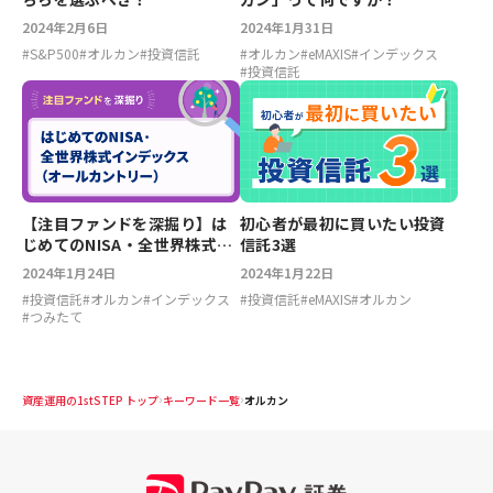
2024年2月6日
2024年1月31日
#
S&P500
#
オルカン
#
投資信託
#
オルカン
#
eMAXIS
#
インデックス
#
投資信託
【注目ファンドを深掘り】は
初心者が最初に買いたい投資
じめてのNISA・全世界株式イ
信託3選
ンデックス（オール・カント
2024年1月24日
2024年1月22日
リー）
#
投資信託
#
オルカン
#
インデックス
#
投資信託
#
eMAXIS
#
オルカン
#
つみたて
資産運用の1stSTEP トップ
キーワード一覧
オルカン