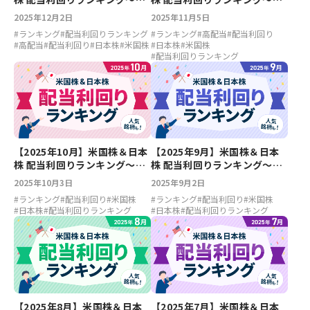
ルトリア7.05％、フォード
ァイザー6.89％、フォード
2025年12月2日
2025年11月5日
5.03％、THK6.12％、川崎汽
5.07％、THK5.9％、マツダ
#
ランキング
#
配当利回りランキング
#
ランキング
#
高配当
#
配当利回り
船5.79％
5.2％
#
高配当
#
配当利回り
#
日本株
#
米国株
#
日本株
#
米国株
#
配当利回りランキング
【2025年10月】米国株＆日本
【2025年9月】米国株＆日本
株 配当利回りランキング～フ
株 配当利回りランキング～ベ
ァイザー6.68％、アルトリア
ライゾン6.18％、アルトリア
2025年10月3日
2025年9月2日
6.29％、THK6.18％、マツダ
6.18％、マツダ5.38％、川崎
#
ランキング
#
配当利回り
#
米国株
#
ランキング
#
配当利回り
#
米国株
5.3％
汽船5.28％
#
日本株
#
配当利回りランキング
#
日本株
#
配当利回りランキング
【2025年8月】米国株＆日本
【2025年7月】米国株＆日本