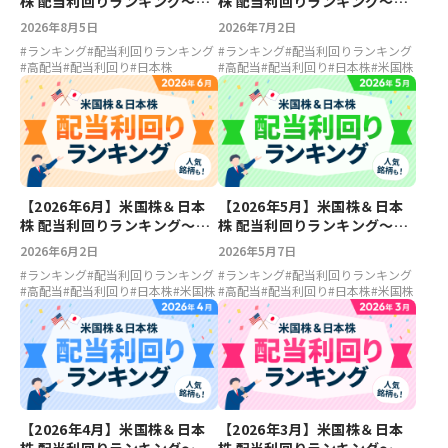
株 配当利回りランキング～キ
株 配当利回りランキング～フ
ャンベルズ7.12％、ファイザ
ァイザー7.29％、ベライゾン
2026年8月5日
2026年7月2日
ー6.88％、LIXIL5.23％、ソニ
6.68％、ソニーFG5.55％、大
#
ランキング
#
配当利回りランキング
#
ランキング
#
配当利回りランキング
ーFG5.15％
東建託5.39％
#
高配当
#
配当利回り
#
日本株
#
高配当
#
配当利回り
#
日本株
#
米国株
【2026年6月】米国株＆日本
【2026年5月】米国株＆日本
株 配当利回りランキング～フ
株 配当利回りランキング～フ
ァイザー6.71％、アルトリア
ァイザー7.02％、エイチピー
2026年6月2日
2026年5月7日
6.23％、LIXIL5.37％、ホンダ
5.68％、LIXIL5.35％、川崎汽
#
ランキング
#
配当利回りランキング
#
ランキング
#
配当利回りランキング
5.04％
船4.68％
#
高配当
#
配当利回り
#
日本株
#
米国株
#
高配当
#
配当利回り
#
日本株
#
米国株
【2026年4月】米国株＆日本
【2026年3月】米国株＆日本