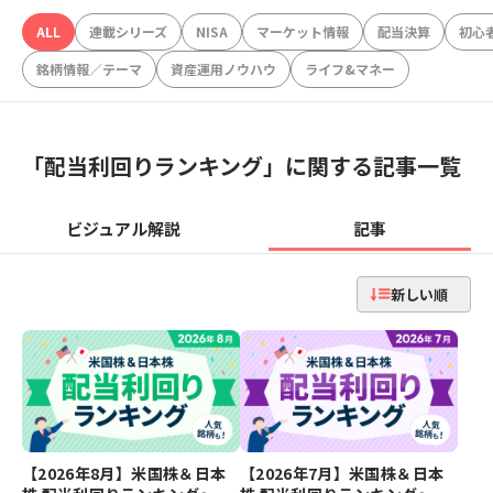
ALL
連載シリーズ
NISA
マーケット情報
配当決算
初心
銘柄情報／テーマ
資産運用ノウハウ
ライフ&マネー
「
配当利回りランキング
」に関する記事一覧
ビジュアル解説
記事
新しい順
【2026年8月】米国株＆日本
【2026年7月】米国株＆日本