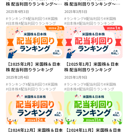
株 配当利回りランキング～ア
株 配当利回りランキング～ア
ルトリア7.09％、ベライゾン
ルトリア7.27％、ベライゾン
2025年4月3日
2025年3月5日
6.03％、日本郵船6.31％、小
6.24％、商船三井6.05％、神
#
ランキング
#
配当利回り
#
米国株
#
ランキング
#
配当利回り
#
米国株
野薬品5.19％
戸製鋼所5.5％
#
日本株
#
配当利回りランキング
#
日本株
#
配当利回りランキング
【2025年2月】米国株＆日本
【2025年1月】米国株＆日本
株 配当利回りランキング
株 配当利回りランキング
2025年2月4日
2025年1月9日
#
ランキング
#
配当利回り
#
米国株
#
ランキング
#
配当利回り
#
米国株
#
日本株
#
配当利回りランキング
#
日本株
#
配当利回りランキング
【2024年12月】米国株＆日本
【2024年11月】米国株＆日本