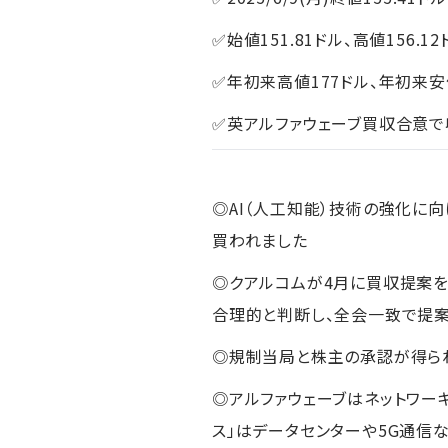
✅始値151.81ドル、高値156.12
✅年初来高値177ドル、年初来安値
✅英アルファウェーブ買収合意で
◎AI（人工知能）技術の強化に
買われました
◎クアルコムが4月に買収提案を
合理的と判断し、全会一致で提
◎規制当局と株主の承認が得られ
◎アルファウェーブはネットワー
ス」はデータセンターや5G通信