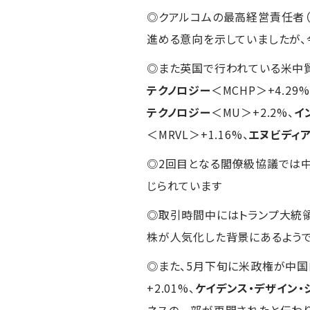
◎クアルコムの最高経営責任者（
進める意向を示していましたが、
◎また英国で行われている米中
テクノロジー
＜MCHP＞+4.29%
テクノロジー
＜MU＞+2.2%、
イ
＜MRVL＞+1.16%、
エヌビディ
◎2回目となる閣僚級協議では中
じられています
◎取引時間中にはトランプ大統
株が人気化した背景にあるよう
◎また、5月下旬に米政権が中国
+2.01%、
ケイデンス・デザイン・