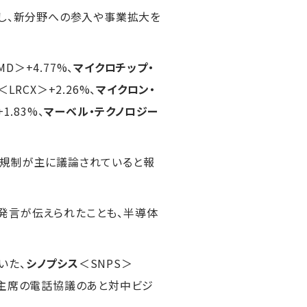
らし、新分野への参入や事業拡大を
MD＞+4.77%、
マイクロチップ・
＜LRCX＞+2.26%、
マイクロン・
1.83%、
マーベル・テクノロジー
出規制が主に議論されていると報
発言が伝えられたことも、半導体
いた、
シノプシス
＜SNPS＞
国家主席の電話協議のあと対中ビジ