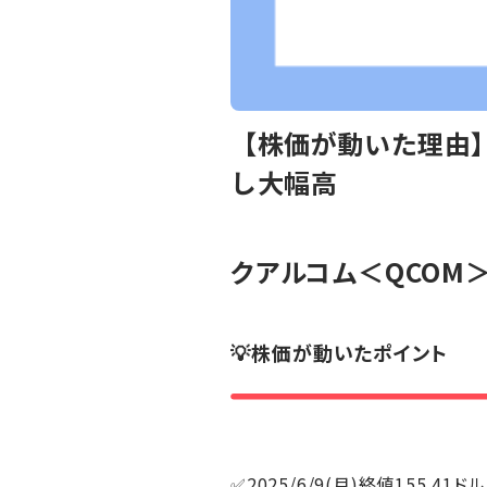
【株価が動いた理由】
し大幅高
クアルコム
＜QCOM
💡株価が動いたポイント
✅2025/6/9(月)終値155.41ドル