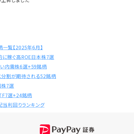
り上昇しました
一覧【2025年6月】
的に稼ぐ高ROE日本株7選
い内需株6選+59銘柄
分割が期待される52銘柄
国株7選
F7選+24銘柄
 配当利回りランキング