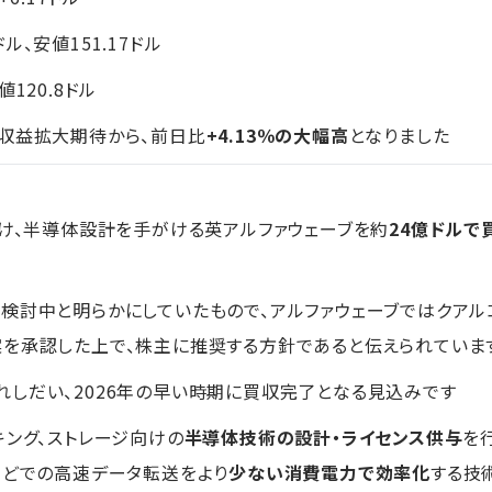
ドル、安値151.17ドル
120.8ドル
収益拡大期待から、前日比
+4.13％の大幅高
となりました
向け、半導体設計を手がける英アルファウェーブを約
24億ドルで
検討中と明らかにしていたもので、アルファウェーブではクア
案を承認した上で、株主に推奨する方針であると伝えられていま
しだい、2026年の早い時期に買収完了となる見込みです
キング、ストレージ向けの
半導体技術の設計・ライセンス供与
を
などでの高速データ転送をより
少ない消費電力で効率化
する技