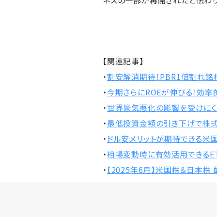
ネスの一部が再開されたと伝わ
【関連記事】
・
割安解消期待！PBR1倍割れ銘柄
・
今期さらにROEが伸びる！効率
・
世界景気悪化の影響を受けにく
・
最低投資金額の引き下げで株式
・
ドル安メリットが期待できる米
・
相場変動時に有効活用できるET
・
【2025年6月】米国株＆日本株