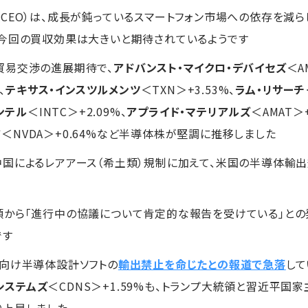
CEO）は、成長が鈍っているスマートフォン市場への依存を減
今回の買収効果は大きいと期待されているようです
貿易交渉の進展期待で、
アドバンスト・マイクロ・デバイセズ
＜A
、
テキサス・インスツルメンツ
＜TXN＞+3.53%、
ラム・リサーチ
ンテル
＜INTC＞+2.09%、
アプライド・マテリアルズ
＜AMAT＞+
ア
＜NVDA＞+0.64%など半導体株が堅調に推移しました
国によるレアアース（希土類）規制に加えて、米国の半導体輸
領から「進行中の協議について肯定的な報告を受けている」との
です
向け半導体設計ソフトの
輸出禁止を命じたとの報道で急落
して
システムズ
＜CDNS＞+1.59%も、トランプ大統領と習近平