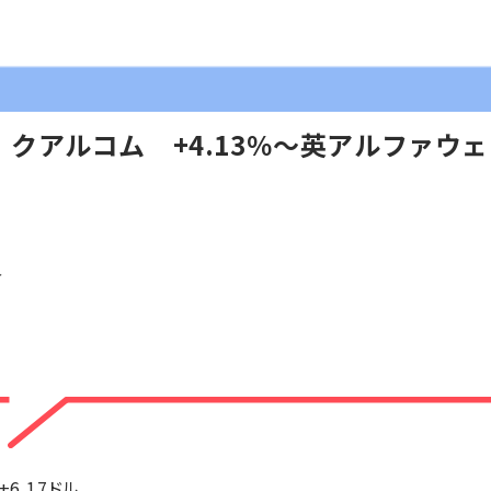
クアルコム +4.13％～英アルファウ
＞
+6.17ドル