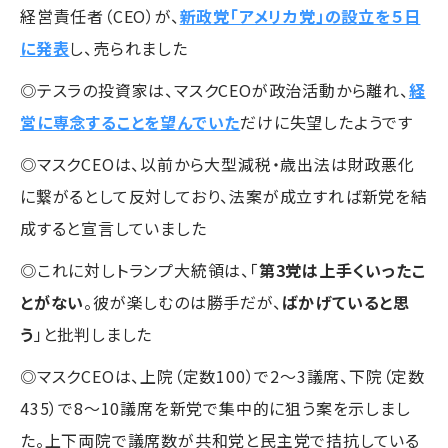
経営責任者（CEO）が、
新政党「アメリカ党」の設立を５日
に発表
し、売られました
◎テスラの投資家は、マスクCEOが政治活動から離れ、
経
営に専念することを望んでいた
だけに失望したようです
◎マスクCEOは、以前から大型減税・歳出法は財政悪化
に繋がるとして反対しており、法案が成立すれば新党を結
成すると宣言していました
◎これに対しトランプ大統領は、「
第3党は上手くいったこ
とがない
。彼が楽しむのは勝手だが、
ばかげていると思
う
」と批判しました
◎マスクCEOは、上院（定数100）で2～3議席、下院（定数
435）で8～10議席を新党で集中的に狙う案を示しまし
た。上下両院で議席数が共和党と民主党で拮抗している