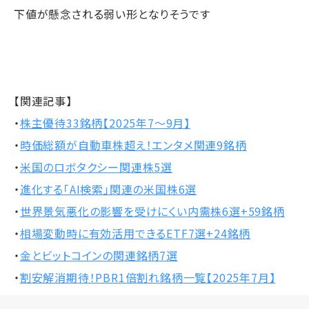
下値が懸念される弱い形となりそうです
【関連記事】
・
株主優待33銘柄【2025年7～9月】
・
時価総額が自動車株超え！エンタメ関連9銘柄
・
米国のロボタクシー関連株5選
・
進化する「AI検索」関連の米国株6選
・
世界景気悪化の影響を受けにくい内需株6選+59銘柄
・
相場変動時に有効活用できるETF7選+24銘柄
・
金とビットコインの関連銘柄7選
・
割安解消期待！PBR1倍割れ銘柄一覧【2025年7月】