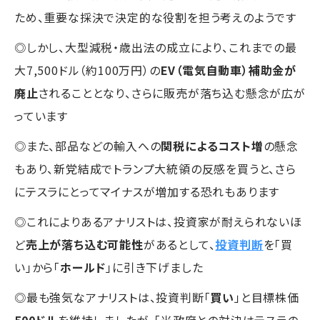
ため、重要な採決で決定的な役割を担う考えのようです
◎しかし、大型減税・歳出法の成立により、これまでの最
大7,500ドル（約100万円）の
EV（電気自動車）補助金が
廃止
されることとなり、さらに販売が落ち込む懸念が広が
っています
◎また、部品などの輸入への
関税によるコスト増
の懸念
もあり、新党結成でトランプ大統領の反感を買うと、さら
にテスラにとってマイナスが増加する恐れもあります
◎これによりあるアナリストは、投資家が耐えられないほ
ど
売上が落ち込む可能性
があるとして、
投資判断
を「買
い」から「
ホールド
」に引き下げました
◎最も強気なアナリストは、投資判断「
買い
」と目標株価