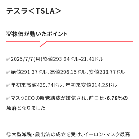
テスラ
＜TSLA＞
💡株価が動いたポイント
✅2025/7/7(月)終値293.94ドル-21.41ドル
✅始値291.37ドル、高値296.15ドル、安値288.77ドル
✅年初来高値439.74ドル、年初来安値214.25ドル
✅マスクCEOの新党結成が嫌気され、前日比
-6.78％の
急落
となりました
◎大型減税・歳出法の成立を受け、イーロン・マスク最高