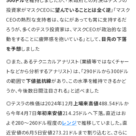
500ドル
を維持しましたが、「米政府との対決はテスラの
投資家がマスクCEOに
望んでいることとは全く逆
」「マスク
CEOの熱烈な支持者は、なにがあっても常に支持するだ
ろうが、多くのテスラ投資家は、マスクCEOが政治的な活
動をすることに疲弊感を抱いている」として、
目先の下落
を予想
しました
◎また、あるテクニカルアナリスト（業績等ではなくチャー
トなどから分析するアナリスト）は、「290ドルから300ドル
の範囲で
下値抵抗線
があり、この水準を維持できるかど
うか、今後数日間注目される」と述べました
◎テスラの株価は2024年12月
上場来高値
488.54ドルか
ら今年4月7日
年初来安値
214.25ドルへ下落。直近はお
よそ280～260ドル程度の
レンジ
で推移していました。直
近安値の6月5日安値273.21ドルまで割り込むと、さらに