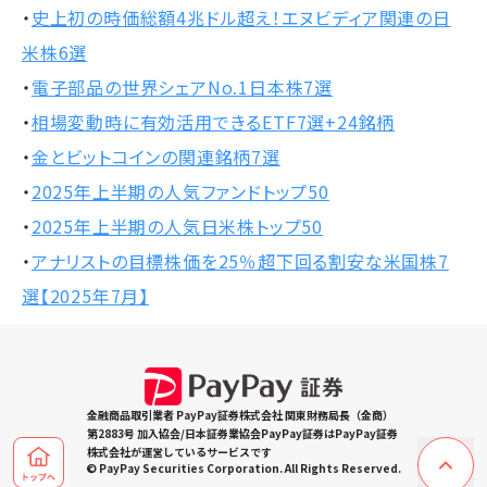
・
史上初の時価総額4兆ドル超え！エヌビディア関連の日
米株6選
・
電子部品の世界シェアNo.1日本株7選
・
相場変動時に有効活用できるETF7選+24銘柄
・
金とビットコインの関連銘柄7選
・
2025年上半期の人気ファンドトップ50
・
2025年上半期の人気日米株トップ50
・
アナリストの目標株価を25％超下回る割安な米国株7
選【2025年7月】
金融商品取引業者 PayPay証券株式会社 関東財務局長（金商）
第2883号 加入協会/日本証券業協会PayPay証券はPayPay証券
株式会社が運営しているサービスです
© PayPay Securities Corporation. All Rights Reserved.