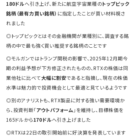
180ドル
へ引き上げ、新たに航空宇宙業種の
トップピック
銘柄（最有力買い銘柄）
に指定したことが買い材料視さ
れました
◎トップピックとはその金融機関が業種別に、調査する銘
柄の中で最も強く買い推奨する銘柄のことです
◎モルガンではトランプ関税の影響で、2025年12月期今
期の利益予想が下方修正されたものの、RTXの株価は同
業他社に比べて
大幅に割安
であると指摘し、現在の株価
水準は魅力的で投資機会として最適と見ているようです
◎別のアナリストも、RTX製品に対する強い需要環境か
ら、投資判断「
アウトパフォーム
」を維持し、目標株価を
165ドルから
170ドル
へ引き上げました
◎RTXは22日の取引開始前に好決算を発表しています