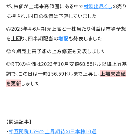
が、株価が上場来高値圏にある中で
材料出
尽くし
の売り
に押され、同日の株価は下落していました
◎2025年4-6月期売上高と一株当たり利益は市場予想
を
上回り
、四半期配当の
増配
も発表しました
◎今期売上高予想の
上方修正
も発表しました
◎RTXの株価は2023年10月安値68.55ドル以降上昇基
調で、この日は一時156.59ドルまで上昇し、
上場来高値
を更新
しました
【関連記事】
・
相互関税15％で上昇期待の日本株10選