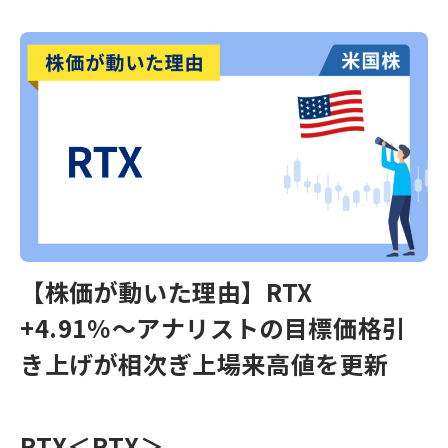
【株価が動いた理由】RTX
+4.91％～アナリストの目標価格引
き上げが相次ぎ上場来高値を更新
RTX
＜RTX＞