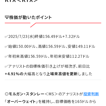
💡株価が動いたポイント
✅2025/7/23(水)終値156.49ドル+7.32ドル
✅始値150.00ドル、高値156.59ドル、安値149.11ドル
✅年初来高値156.59ドル、年初来安値112.27ドル
✅アナリストの目標株価引き上げが相次ぎ、前日比
+4.91%の
大幅高となり
上場来高値を更新
しました
◎
モルガン・スタンレー
＜MS＞のアナリストが
投資判断
「
オーバーウェイト
」を維持し、目標価格を165ドルから