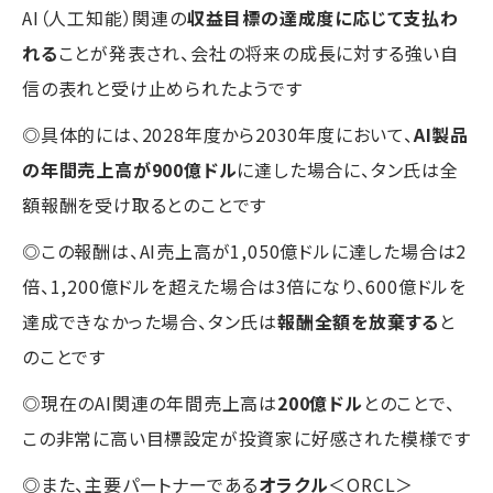
AI（人工知能）関連の
収益目標の達成度に応じて支払わ
れる
ことが発表され、会社の将来の成長に対する強い自
信の表れと受け止められたようです
◎具体的には、2028年度から2030年度において、
AI製品
の年間売上高が900億ドル
に達した場合に、タン氏は全
額報酬を受け取るとのことです
◎この報酬は、AI売上高が1,050億ドルに達した場合は2
倍、1,200億ドルを超えた場合は3倍になり、600億ドルを
達成できなかった場合、タン氏は
報酬全額を放棄する
と
のことです
◎現在のAI関連の年間売上高は
200億ドル
とのことで、
この非常に高い目標設定が投資家に好感された模様です
◎また、主要パートナーである
オラクル
＜ORCL＞