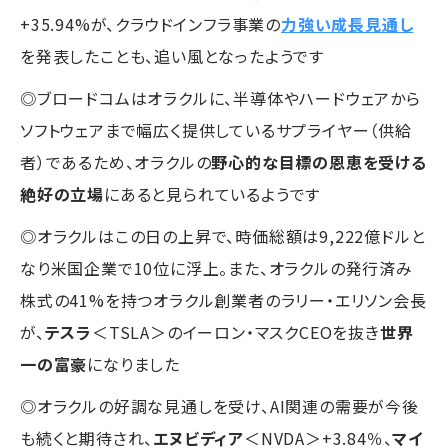
+35.94%が、クラウドインフラ事業の
力強い成長見通し
を発表したことも、追い風となったようです
◎ブロードコムはオラクルに、半導体やハードウェアから
ソフトウェアまで幅広く提供しているサプライヤー（供給
者）であるため、オラクルの
野心的な目標の恩恵を受ける
絶好の立場
にあると見られているようです
◎オラクルはこの日の上昇で、時価総額は9,222億ドルと
なり米国企業で10位に浮上。また、オラクルの発行済み
株式の41%を持つオラクル創業者のラリー・エリソン会長
が、
テスラ
＜TSLA＞のイーロン・マスクCEOを抜き
世界
一の富豪
になりました
◎オラクルの好調な見通しを受け、AI関連の需要が今後
も続くと期待され、
エヌビディア
＜NVDA＞+3.84％、
マイ