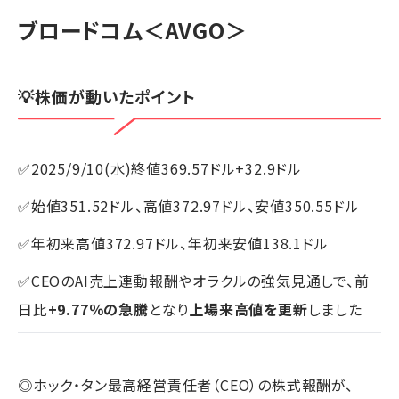
ブロードコム
＜AVGO＞
💡株価が動いたポイント
✅2025/9/10(水)終値369.57ドル+32.9ドル
✅始値351.52ドル、高値372.97ドル、安値350.55ドル
✅年初来高値372.97ドル、年初来安値138.1ドル
✅CEOのAI売上連動報酬やオラクルの強気見通しで、前
日比
+9.77％の急騰
となり
上場来高値を更新
しました
◎ホック・タン最高経営責任者（CEO）の株式報酬が、