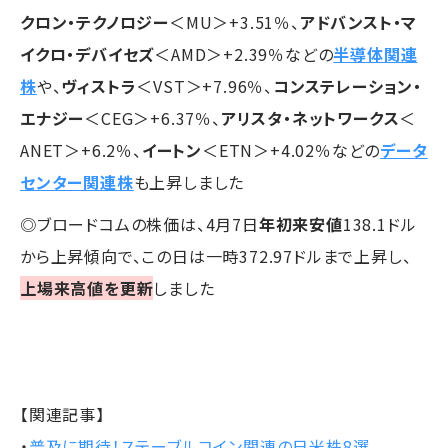
クロン・テクノロジー
＜MU＞+3.51％、
アドバンスト・マ
イクロ・デバイセズ
＜AMD＞+2.39％などの
半導体関連
株
や、
ヴィストラ
＜VST＞+7.96％、
コンステレーション・
エナジー
＜CEG＞+6.37％、
アリスタ・ネットワークス
＜
ANET＞+6.2％、
イートン
＜ETN＞+4.02％などの
データ
センター関連株
も上昇しました
◎ブロードコムの株価は、4月7日
年初来安値
138.1ドル
から上昇傾向で、この日は一時372.97ドルまで上昇し、
上場来高値を更新
しました
【関連記事】
・
普及に期待！ステーブルコイン関連の日米株8選