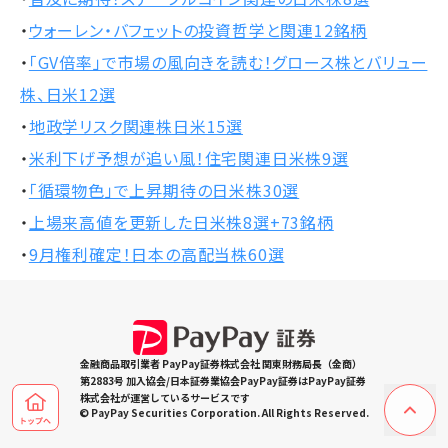
・
ウォーレン・バフェットの投資哲学と関連12銘柄
・
「GV倍率」で市場の風向きを読む！グロース株とバリュー
株、日米12選
・
地政学リスク関連株日米15選
・
米利下げ予想が追い風！住宅関連日米株9選
・
「循環物色」で上昇期待の日米株30選
・
上場来高値を更新した日米株8選+73銘柄
・
9月権利確定！日本の高配当株60選
金融商品取引業者 PayPay証券株式会社 関東財務局長（金商）
第2883号 加入協会/日本証券業協会PayPay証券はPayPay証券
株式会社が運営しているサービスです
© PayPay Securities Corporation. All Rights Reserved.