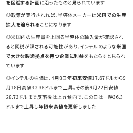
を促進する計画
に沿ったものと見られています
◎政策が実行されれば、半導体メーカーは
米国での生産
拡大を迫られる
ことになります
◎米国内の生産量を上回る半導体の輸入量が確認され
ると関税が課される可能性があり、インテルのような
米国
で大きな製造拠点を持つ企業に利益
をもたらすと見られ
ています
◎インテルの株価は、4月8日
年初来安値
17.67ドルから9
月18日高値32.38ドルまで上昇。その後9月22日安値
28.73ドルまで反落後は上昇傾向で、この日は一時36.3
ドルまで上昇し
年初来高値を更新
しました