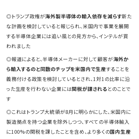
◎トランプ政権が
海外製半導体の輸入依存を減らす
新た
な計画を検討していると報じられ、米国内で事業を展開
する半導体企業には追い風との見方から、インテルが買
われました
◎報道によると、半導体メーカーに対して顧客が
海外か
ら輸入するのと同数のチップを米国内で生産
することを
義務付ける政策を検討しているとされ、1対1の比率に沿
った生産を行わない企業には
関税が課される
とのことで
す
◎これはトランプ大統領が8月に明らかにした、米国内に
製造拠点を持つ企業を除外しつつ、すべての半導体輸入
に100%の関税を課したことを含め、より多くの
国内生産