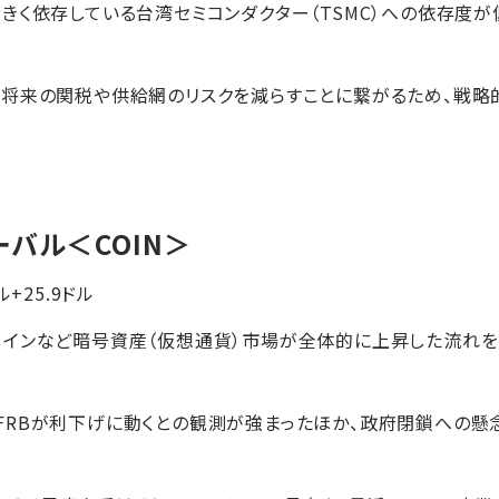
きく依存している台湾セミコンダクター（TSMC）への依存度
将来の関税や供給網のリスクを減らすことに繋がるため、戦略
ーバル
＜COIN＞
ル+25.9ドル
インなど暗号資産（仮想通貨）市場が全体的に上昇した流れを受
FRBが利下げに動くとの観測が強まったほか、政府閉鎖への