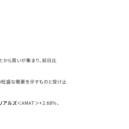
とから買いが集まり、前日比
の旺盛な需要を示すものと受け止
リアルズ
＜AMAT＞+2.68％、