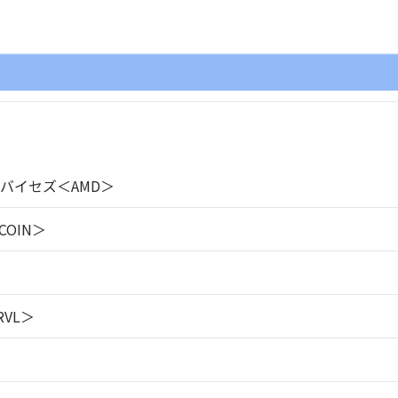
バイセズ＜AMD＞
OIN＞
VL＞