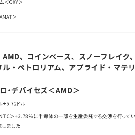
ム＜OXY＞
MAT＞
】AMD、コインベース、スノーフレイク
タル・ペトロリアム、アプライド・マテ
クロ・デバイセズ
＜AMD＞
ル+5.72ドル
INTC＞+3.78％に半導体の一部を生産委託する交渉を行っ
騰しました