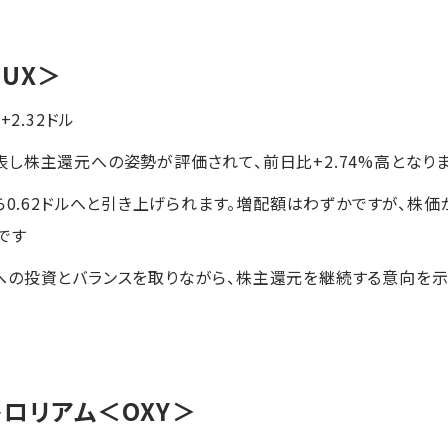
BUX＞
ル+2.32ドル
し株主還元への姿勢が評価されて、前日比+2.74%高となり
から0.62ドルへと引き上げられます。増配額はわずかですが、株
です
への投資とバランスを取りながら、株主還元を継続する意向を示
トロリアム
＜OXY＞