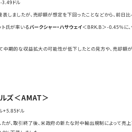
-3.49ドル
表しましたが、売却額が想定を下回ったことなどから、前日比-7
ット氏が率いる
バークシャー・ハサウェイ
＜BRK.B＞-0.45
って中期的な収益拡大の可能性が低下したとの見方や、売却額が
アルズ
＜AMAT＞
ル+5.85ドル
ましたが、取引終了後、米政府の新たな対中輸出規制によって売