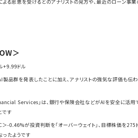
による恩恵を受けるとのアナリストの見方や、最近のローン事
NOW＞
ル+9.99ドル
I製品群を発表したことに加え、アナリストの強気な評価も伝わり
r Financial Services」は、銀行や保険会社などがAIを安
とです
C＞-0.46%が投資判断を「オーバーウェイト」、目標株価を27
なったようです