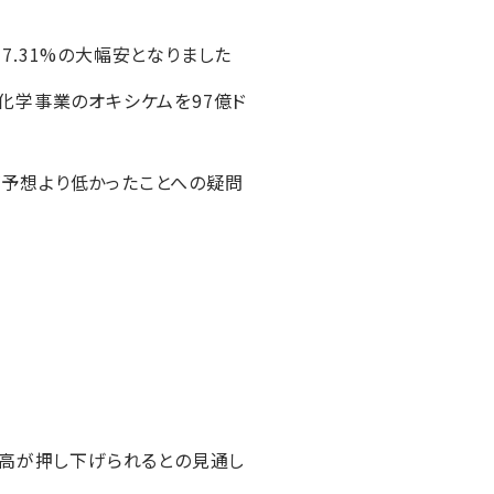
.31%の大幅安となりました
％に、化学事業のオキシケムを97億ド
予想より低かったことへの疑問
上高が押し下げられるとの見通し