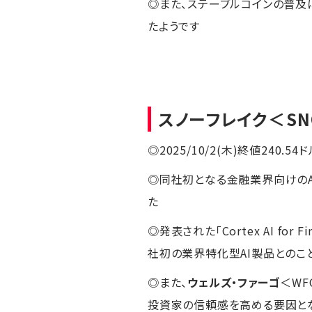
◎また、ステーブルコインの普及
たようです
スノーフレイク
＜S
◎2025/10/2(木)終値240.54ド
◎同社初となる金融業界向けのA
た
◎発表された「Cortex AI fo
社初の業界特化型AI製品とのこ
◎また、
ウェルズ・ファーゴ
＜WF
投資家の信頼感を高める要因と