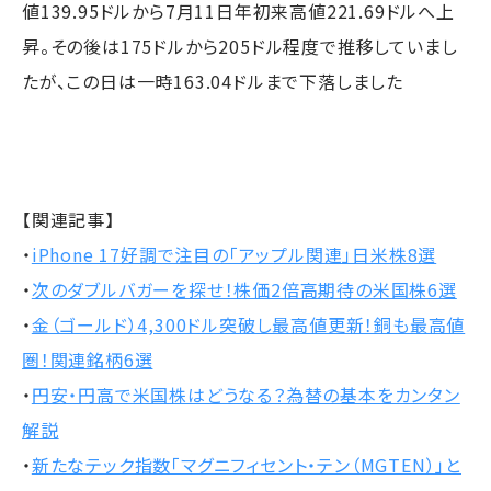
値139.95ドルから7月11日年初来高値221.69ドルへ上
昇。その後は175ドルから205ドル程度で推移していまし
たが、この日は一時163.04ドルまで下落しました
【関連記事】
・
iPhone 17好調で注目の「アップル関連」日米株8選
・
次のダブルバガーを探せ！株価2倍高期待の米国株6選
・
金（ゴールド）4,300ドル突破し最高値更新！銅も最高値
圏！関連銘柄6選
・
円安・円高で米国株はどうなる？為替の基本をカンタン
解説
・
新たなテック指数「マグニフィセント・テン（MGTEN）」と