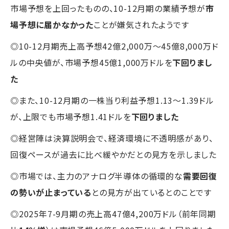
市場予想を上回ったものの、10-12月期の業績予想が
市
場予想に届かなかった
ことが嫌気されたようです
◎10-12月期売上高予想42億2,000万～45億8,000万ド
ルの中央値が、市場予想45億1,000万ドルを
下回りまし
た
◎また、10-12月期の一株当り利益予想1.13～1.39ドル
が、上限でも市場予想1.41ドルを
下回りました
◎経営陣は決算説明会で、経済環境に不透明感があり、
回復ペースが過去に比べ緩やかだとの見方を示しました
◎市場では、主力のアナログ半導体の循環的な
需要回復
の勢いが止まっている
との見方が出ているとのことです
◎2025年7-9月期の売上高47億4,200万ドル（前年同期