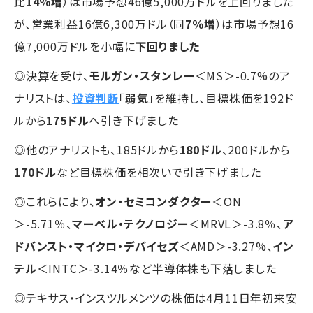
比
14％増
）は市場予想46億5,000万ドルを上回りました
が、営業利益16億6,300万ドル（同
7％増
）は市場予想16
億7,000万ドルを小幅に
下回りました
◎決算を受け、
モルガン・スタンレー
＜MS＞-0.7%のア
ナリストは、
投資判断
「
弱気
」を維持し、目標株価を192ド
ルから
175ドル
へ引き下げました
◎他のアナリストも、185ドルから
180ドル
、200ドルから
170ドル
など目標株価を相次いで引き下げました
◎これらにより、
オン・セミコンダクター
＜ON
＞-5.71％、
マーベル・テクノロジー
＜MRVL＞-3.8％、
ア
ドバンスト・マイクロ・デバイセズ
＜AMD＞-3.27%、
イン
テル
＜INTC＞-3.14％など半導体株も下落しました
◎テキサス・インスツルメンツの株価は4月11日年初来安