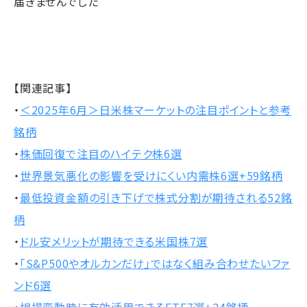
届きませんでした
【関連記事】
・
＜2025年6月＞日米株マーケットの注目ポイントと参考
銘柄
・
株価回復で注目のハイテク株6選
・
世界景気悪化の影響を受けにくい内需株6選+59銘柄
・
最低投資金額の引き下げで株式分割が期待される52銘
柄
・
ドル安メリットが期待できる米国株7選
・
「S&P500やオルカンだけ」ではなく組み合わせたいファ
ンド6選