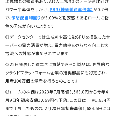
上急増
との報道もあり、AI（人工知能）のデータ処理向け
パワー半導体を手がけ、
PBR（株価純資産倍率）
が0.7倍
で、
予想配当利回り
が3.09％と割安感のあるロームに物
色の矛先が向いたようです
◎データセンターでは生成AIや高性能GPUを搭載したサ
ーバーの電力消費が増え、電力効率のさらなる向上と大
電流への対応が求められています
◎22日発表した省エネに貢献できる新製品は、世界的な
クラウドプラットフォーム企業の
推奨部品
にも認定され、
月産100万個
の量産を行うとのことです
◎ロームの株価は2023年7月高値3,563.8円から今年4
月9日
年初来安値
1,069円へ下落。この日は一時1,634円
まで上昇したものの、2月20日
年初来高値
1,684.5円には