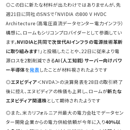
◎この日に新たな材料が出たわけではありませんが、先
週21日に同社のSNSで「NVIDIA の800 V HVDC
Architecture（高電圧直流データセンター電力インフラ）
構想に、ロームもシリコンプロバイダーとして参画してい
ます。
NVIDIAと共同で次世代AIインフラの電源技術革新
に取り組みます
！」と投稿したことや、22日に従来より電
源ロスを2割削減できる
AI（人工知能）サーバー向けパワ
ー半導体
を
発表
したことが材料視されたようです
◎
エヌビディア
＜NVDA＞の決算発表を28日の取引終了
後に控え、エヌビディアの株価も上昇し、ロームが
新たな
エヌビディア関連株
として期待されたようです
◎また、米カリフォルニア州最大の電力会社でデータセン
ター開発企業からの電力供給依頼が今年に入り
40％以