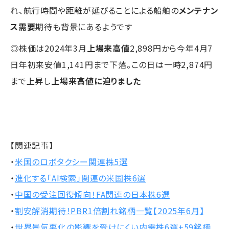
れ、航行時間や距離が延びることによる船舶の
メンテナン
ス需要
期待も背景にあるようです
◎株価は2024年3月
上場来高値
2,898円から今年4月7
日年初来安値1,141円まで下落。この日は一時2,874円
まで上昇し
上場来高値に迫りました
【関連記事】
・
米国のロボタクシー関連株5選
・
進化する「AI検索」関連の米国株6選
・
中国の受注回復傾向！FA関連の日本株6選
・
割安解消期待！PBR1倍割れ銘柄一覧【2025年6月】
・
世界景気悪化の影響を受けにくい内需株6選+59銘柄