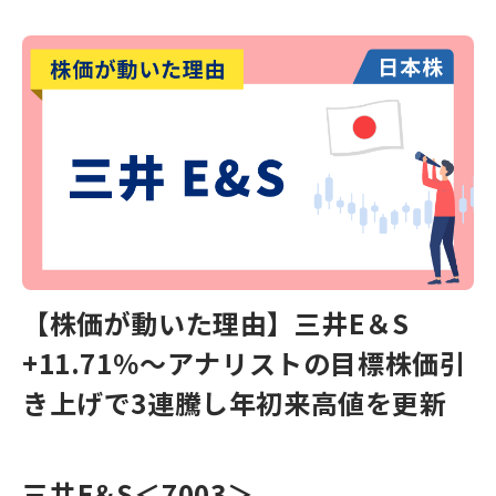
【株価が動いた理由】三井E＆S
+11.71％～アナリストの目標株価引
き上げで3連騰し年初来高値を更新
三井E＆S
＜7003＞