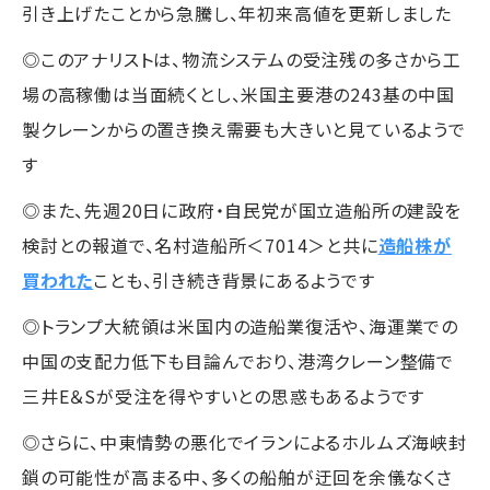
引き上げたことから急騰し、年初来高値を更新しました
◎このアナリストは、物流システムの受注残の多さから工
場の高稼働は当面続くとし、米国主要港の243基の中国
製クレーンからの置き換え需要も大きいと見ているようで
す
◎また、先週20日に政府・自民党が国立造船所の建設を
検討との報道で、名村造船所＜7014＞と共に
造船株が
買われた
ことも、引き続き背景にあるようです
◎トランプ大統領は米国内の造船業復活や、海運業での
中国の支配力低下も目論んでおり、港湾クレーン整備で
三井E＆Sが受注を得やすいとの思惑もあるようです
◎さらに、中東情勢の悪化でイランによるホルムズ海峡封
鎖の可能性が高まる中、多くの船舶が迂回を余儀なくさ