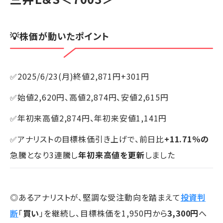
💡株価が動いたポイント
✅2025/6/23(月)終値2,871円+301円
✅始値2,620円、高値2,874円、安値2,615円
✅年初来高値2,874円、年初来安値1,141円
✅アナリストの目標株価引き上げで、前日比
+11.71％の
急騰となり3連騰し
年初来高値を更新
しました
◎あるアナリストが、堅調な受注動向を踏まえて
投資判
断
「
買い
」を継続し、目標株価を1,950円から
3,300円
へ