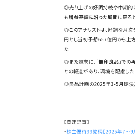
◎売り上げの好調持続や中期的
も
増益基調に沿った展開
に戻る
◎このアナリストは、好調な月次
円とし当初予想657億円から
上
た
◎また週末に、「
無印良品
」での
との報道があり、環境を配慮した
◎良品計画の2025年3-5月期
【関連記事】
・
株主優待33銘柄【2025年7～9