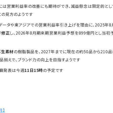
には営業利益率の改善にも期待ができ、減益懸念は限定的とし
との見方のようです
データや東アジアでの営業利益率引き上げを理由に、2025年8
方修正
し、2026年8月期来期営業利益予想を899億円とし当初
再生素材
の樹脂製品を、2027年までに現在の約50品から210
品揃えで、ブランド力の向上を目指すようです
決算発表は今週
11日15時
の予定です
月】