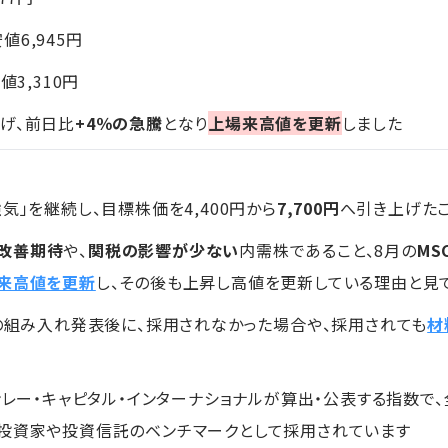
安値6,945円
値3,310円
げ、前日比
+4％の急騰
となり
上場来高値を更新
しました
強気」を継続し、目標株価を4,400円から
7,700円
へ引き上げた
改善期待
や、
関税の影響が少ない
内需株であること、8月の
MS
来高値を更新
し、その後も上昇し高値を更新している理由と見
数の組み入れ発表後に、採用されなかった場合や、採用されても
材
タンレー・キャピタル・インターナショナルが算出・公表する指数
関投資家や投資信託のベンチマークとして採用されています