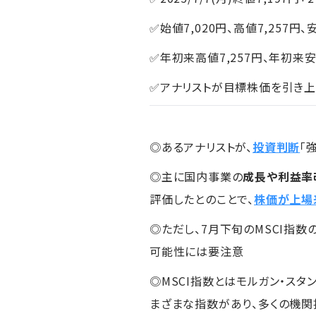
✅始値7,020円、高値7,257円、
✅年初来高値7,257円、年初来安
✅アナリストが目標株価を引き上
◎あるアナリストが、
投資判断
「
◎主に国内事業の
成長や利益率
評価したとのことで、
株価が上場
◎ただし、7月下旬のMSCI指
可能性には要注意
◎MSCI指数とはモルガン・ス
まざまな指数があり、多くの機