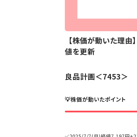
【株価が動いた理由
値を更新
良品計画
＜7453＞
💡株価が動いたポイント
✅2025/7/7(月)終値7,197円+