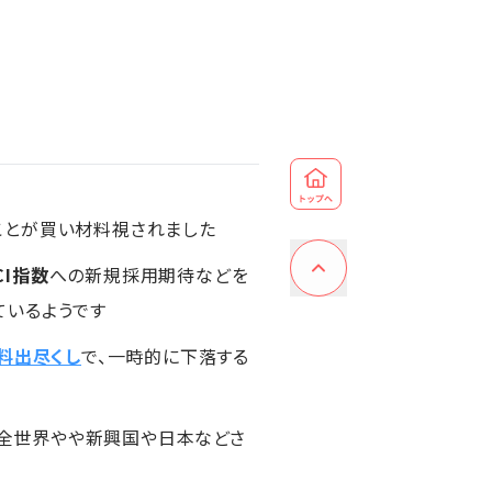
ことが買い材料視されました
CI指数
への新規採用期待などを
ているようです
料出尽くし
で、一時的に下落する
で、全世界やや新興国や日本などさ