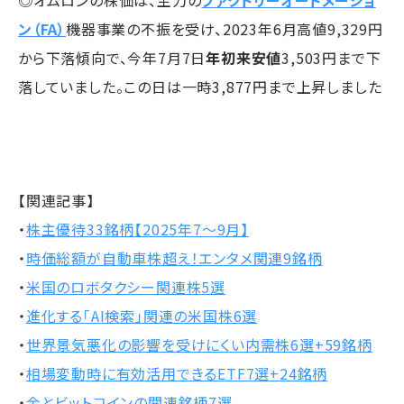
◎オムロンの株価は、主力の
ファクトリーオートメーショ
ン（FA）
機器事業の不振を受け、2023年6月高値9,329円
から下落傾向で、今年7月7日
年初来安値
3,503円まで下
落していました。この日は一時3,877円まで上昇しました
【関連記事】
・
株主優待33銘柄【2025年7～9月】
・
時価総額が自動車株超え！エンタメ関連9銘柄
・
米国のロボタクシー関連株5選
・
進化する「AI検索」関連の米国株6選
・
世界景気悪化の影響を受けにくい内需株6選+59銘柄
・
相場変動時に有効活用できるETF7選+24銘柄
・
金とビットコインの関連銘柄7選