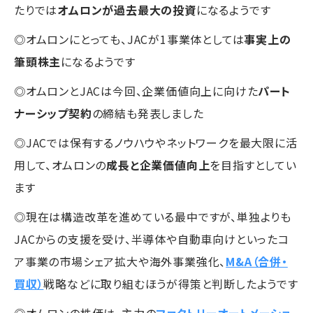
たりでは
オムロンが過去最大の投資
になるようです
◎オムロンにとっても、JACが1事業体としては
事実上の
筆頭株主
になるようです
◎オムロンとJACは今回、企業価値向上に向けた
パート
ナーシップ契約
の締結も発表しました
◎JACでは保有するノウハウやネットワークを最大限に活
用して、オムロンの
成長と企業価値向上
を目指すとしてい
ます
◎現在は構造改革を進めている最中ですが、単独よりも
JACからの支援を受け、半導体や自動車向けといったコ
ア事業の市場シェア拡大や海外事業強化、
M&A（合併・
買収）
戦略などに取り組むほうが得策と判断したようです