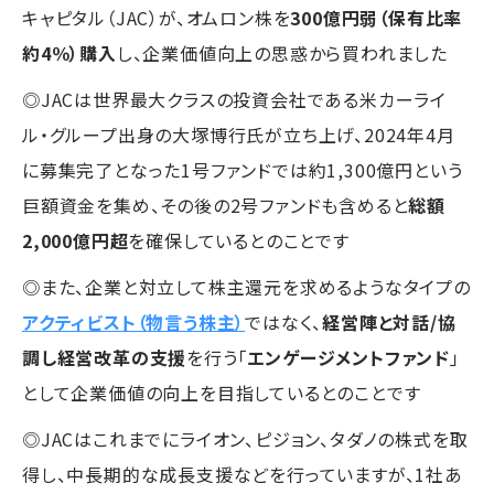
キャピタル（JAC）が、オムロン株を
300億円弱（保有比率
約4％）購入
し、企業価値向上の思惑から買われました
◎JACは世界最大クラスの投資会社である米カーライ
ル・グループ出身の大塚博行氏が立ち上げ、2024年4月
に募集完了となった1号ファンドでは約1,300億円という
巨額資金を集め、その後の2号ファンドも含めると
総額
2,000億円超
を確保しているとのことです
◎また、企業と対立して株主還元を求めるようなタイプの
アクティビスト（物言う株主）
ではなく、
経営陣と対話/協
調し経営改革の支援
を行う「
エンゲージメントファンド
」
として企業価値の向上を目指しているとのことです
◎JACはこれまでにライオン、ピジョン、タダノの株式を取
得し、中長期的な成長支援などを行っていますが、1社あ