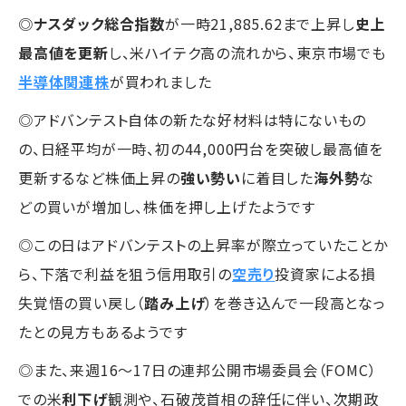
◎
ナスダック総合指数
が一時21,885.62まで上昇し
史上
最高値を更新
し、米ハイテク高の流れから、東京市場でも
半導体関連株
が買われました
◎アドバンテスト自体の新たな好材料は特にないもの
の、日経平均が一時、初の44,000円台を突破し最高値を
更新するなど株価上昇の
強い勢い
に着目した
海外勢
な
どの買いが増加し、株価を押し上げたようです
◎この日はアドバンテストの上昇率が際立っていたことか
ら、下落で利益を狙う信用取引の
空売り
投資家による損
失覚悟の買い戻し（
踏み上げ
）を巻き込んで一段高となっ
たとの見方もあるようです
◎また、来週16～17日の連邦公開市場委員会（FOMC）
での米
利下げ
観測や、石破茂首相の辞任に伴い、次期政