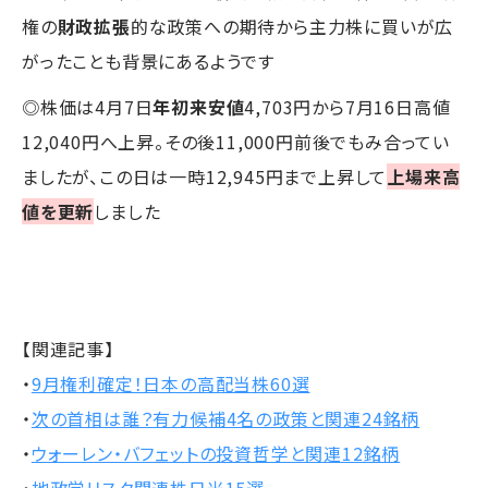
権の
財政拡張
的な政策への期待から主力株に買いが広
がったことも背景にあるようです
◎株価は4月7日
年初来安値
4,703円から7月16日高値
12,040円へ上昇。その後11,000円前後でもみ合ってい
ましたが、この日は一時12,945円まで上昇して
上場来高
値を更新
しました
【関連記事】
・
9月権利確定！日本の高配当株60選
・
次の首相は誰？有力候補4名の政策と関連24銘柄
・
ウォーレン・バフェットの投資哲学と関連12銘柄