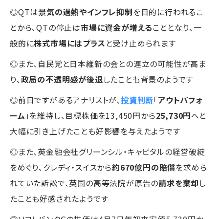
◎QTは
景気の過熱やインフレ抑制
を目的に行われるこ
とから、QTの停止は
市場に資金が増える
こととなり、一
般的に
株式市場にはプラス
と受け止められます
◎また、自民党と日本維新の会との連立の可能性が高ま
り、
政局の不透明感が後退
したことも背景のようです
◎前日ですがあるアナリストが、
投資判断
「
アウトパフォ
ーム
」を維持し、目標株価を13,450円から
25,730円
へと
大幅に引き上げたことも好影響を与えたようです
◎また、英金融会社グリーンシル・キャピタルの経営破綻
をめぐり、クレディ・スイスから
約670億円の賠償
を求めら
れていた訴訟で、英国の高等法院が原告の
請求を棄却
し
たことも好感されたようです