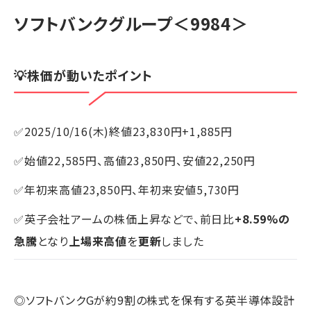
ソフトバンクグループ
＜9984＞
💡株価が動いたポイント
✅2025/10/16(木)終値23,830円+1,885円
✅始値22,585円、高値23,850円、安値22,250円
✅年初来高値23,850円、年初来安値5,730円
✅英子会社アームの株価上昇などで、前日比
+8.59%の
急騰
となり
上場来高値
を
更新
しました
◎ソフトバンクGが約9割の株式を保有する英半導体設計