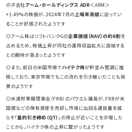
の子会社
アーム・ホールディングス ADR
＜ARM＞
+1.49%の株価が、2024年7月の
上場来高値
に迫ってい
ることが好感されたようです
◎アーム株はソフトバンクGの
企業価値（NAV）の約6割
を
占めるため、株価上昇が同社の運用収益拡大に直結する
との期待が高まったようです
◎また、前日の米国市場で
ハイテク株
が軒並み堅調に推
移しており、東京市場でもこの流れを引き継いだことも背
景のようです
◎米連邦準備理事会（FRB）のパウエル議長が、FRBが米
国債などの保有資産を売却し市場に出回る通貨量を減
らす「
量的引き締め（QT）
」の停止が近いことを示唆した
ことから、ハイテク株の上昇に繋がったようです