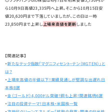
◎ソフトバンクGの株価は4月7日年初来安値5,730円か
ら10月9日高値23,335円へ上昇。そこから10月15日安
値20,620円まで下落していましたが、この日は一時
23,850円まで上昇し
上場来高値を更新
しました
【関連記事】
・
新たなテック指数「マグニフィセント・テン（MGTEN）」と
は？
・
上場来高値の半値以下！業績見通しが堅調な出遅れ日
本株8選
・
金（ゴールド）4,000ドル突破！銅も上昇！関連銘柄6選
・
注目の投資テーマ！日本株・米国株一覧
・
次世代クリーンエネルギー「核融合発電」関連の日米株