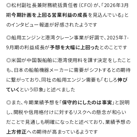
◎松村副社長兼財務統括責任者（CFO）が、「2026年3月
期
今期計画を上回る営業利益の成長
を見込んでいる」と
のインタビュー報道が好感されたようです
◎船用エンジンと港湾クレーン事業が好調で、2025年7-
9月期の利益成長が
予想を大幅に上回った
とのことです
◎米国が中国製船舶に港湾使用料を課す決定をしたこと
も、日本の船舶機器メーカーに需要がシフトするとの期待
に繋がっており、同社の船用エンジン需要も「むしろ
伸び
ていく
という印象」と述べました
◎また、今期業績予想を「
保守的にしたのは事実
」と説明
し、関税や信用格付けに対するリスクへの懸念が和らい
だことで見通しも明確になったと述べており、業績予想の
上方修正
への期待が高まっているようです