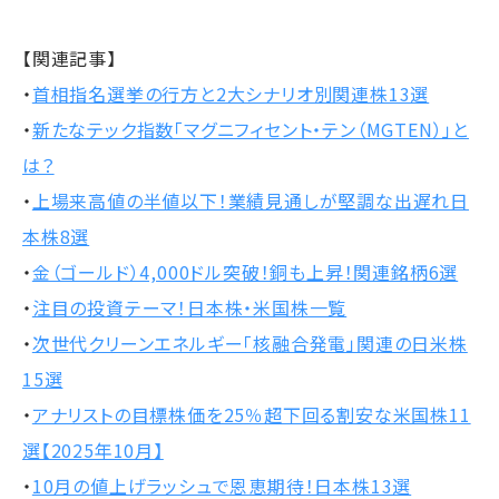
【関連記事】
・
首相指名選挙の行方と2大シナリオ別関連株13選
・
新たなテック指数「マグニフィセント・テン（MGTEN）」と
は？
・
上場来高値の半値以下！業績見通しが堅調な出遅れ日
本株8選
・
金（ゴールド）4,000ドル突破！銅も上昇！関連銘柄6選
・
注目の投資テーマ！日本株・米国株一覧
・
次世代クリーンエネルギー「核融合発電」関連の日米株
15選
・
アナリストの目標株価を25％超下回る割安な米国株11
選【2025年10月】
・
10月の値上げラッシュで恩恵期待！日本株13選