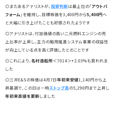
◎またあるアナリストが、
投資判断
は最上位の「
アウトパ
フォーム
」を維持し、目標株価を3,400円から
5,400円
へ
と大幅に引き上げたことも好感されたようです
◎アナリストは、付加価値の高い二元燃料エンジンの売
上比率が上昇し、主力の舶用推進システム事業の収益性
が向上している点を高く評価したとのことです
◎これにより、
名村造船所
＜7014＞+2.03%も買われま
した
◎三井E&Sの株価は4月7日
年初来安値
1,140円から上
昇基調で、この日は一時
ストップ高
の5,290円まで上昇し
年初来高値を更新
しました