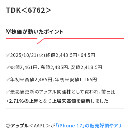
TDK
＜6762＞
💡株価が動いたポイント
✅2025/10/21(火)終値2,443.5円+64.5円
✅始値2,461円、高値2,485円、安値2,418.5円
✅年初来高値2,485円、年初来安値1,165円
✅最高値更新のアップル関連株として買われ、前日比
+2.71%の上昇
となり
上場来高値を更新
しました
◎
アップル
＜AAPL＞が
「iPhone 17」の販売好調やアナ