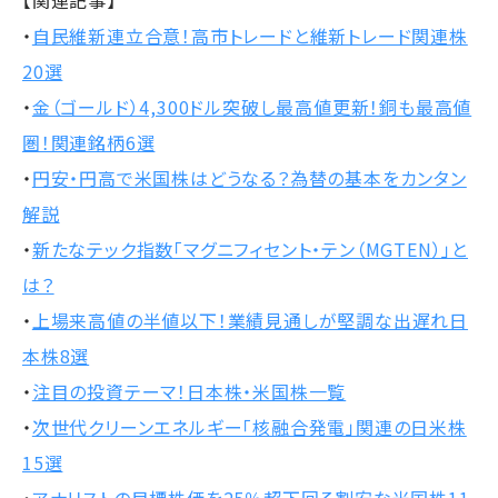
【関連記事】
・
自民維新連立合意！高市トレードと維新トレード関連株
20選
・
金（ゴールド）4,300ドル突破し最高値更新！銅も最高値
圏！関連銘柄6選
・
円安・円高で米国株はどうなる？為替の基本をカンタン
解説
・
新たなテック指数「マグニフィセント・テン（MGTEN）」と
は？
・
上場来高値の半値以下！業績見通しが堅調な出遅れ日
本株8選
・
注目の投資テーマ！日本株・米国株一覧
・
次世代クリーンエネルギー「核融合発電」関連の日米株
15選