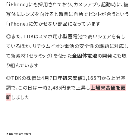
「iPhone」にも採用されており、カメラアプリ起動時に、被
写体にレンズを向けると瞬間に自動でピントが合うという
「iPhone」に欠かせない部品になっています
◎また、TDKはスマホ用小型蓄電池で高いシェアを有し
ているほか、リチウムイオン電池の安全性の課題に対応し
て新素材（セラミック）を使った
全固体電池
の開発にも取
り組んでいます
◎TDKの株価は4月7日
年初来安値
1,165円から上昇基
調で、この日は一時2,485円まで上昇し
上場来高値を更
新
しました