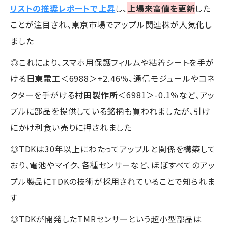
リストの推奨レポートで上昇
し、
上場来高値を更新
した
ことが注目され、東京市場でアップル関連株が人気化し
ました
◎これにより、スマホ用保護フィルムや粘着シートを手が
ける
日東電工
＜6988＞+2.46％、通信モジュールやコネ
クターを手がける
村田製作所
＜6981＞-0.1％など、アッ
プルに部品を提供している銘柄も買われましたが、引け
にかけ利食い売りに押されました
◎TDKは30年以上にわたってアップルと関係を構築して
おり、電池やマイク、各種センサーなど、ほぼすべてのアッ
プル製品にTDKの技術が採用されていることで知られま
す
◎TDKが開発したTMRセンサーという超小型部品は