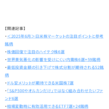
【関連記事】
・
＜2025年6月＞日米株マーケットの注目ポイントと参考
銘柄
・
株価回復で注目のハイテク株6選
・
世界景気悪化の影響を受けにくい内需株6選+59銘柄
・
最低投資金額の引き下げで株式分割が期待される52銘
柄
・
ドル安メリットが期待できる米国株7選
・
「S&P500やオルカンだけ」ではなく組み合わせたいファ
ンド6選
・
相場変動時に有効活用できるETF7選+24銘柄