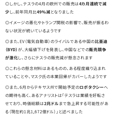
◎しかし、テスラの4月の欧州での販売は
4カ月連続で減
少
し、前年同月比
49%減
となりました
◎イメージの悪化やトランプ関税の影響で、販売が振るわ
ない状況が続いているようです
◎また、EV（電気自動車）のライバルである中国の
比亜迪
（BYD）
が、大幅値下げを発表し、中国などでの
販売競争
が激化
し、さらにテスラの販売減が懸念されます
◎これらの懸念材料はあるものの、ある程度織り込まれ
ていることや、マスク氏の本業回帰がカバーしたようです
◎また、6月からテキサス州で開始予定の
ロボタクシー
へ
の期待も高く、あるアナリストは「テスラは業績を好転さ
せており、時価総額は
2兆ドル
まで急上昇する可能性があ
る（現在約1兆1,672億ドル）」と述べました