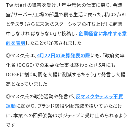
Twitter）の障害を受け、「年中無休の仕事に戻り、会議
室/サーバー/工場の部屋で寝る生活に戻った。私はX/xAI
とテスラ（さらに来週のスターシップの打ち上げ）に超集
中しなければならない」と投稿し、
企業経営に集中する意
向を表明
したことが好感されました
◎マスク氏は、
4月22日の決算発表の際
にも、「政府効率
化省（DOGE）での主要な仕事は終わった」「5月にも
DOGEに割く時間を大幅に削減するだろう」と発言し大幅
高となっていました
◎マスク氏の政治活動や発言が、
反マスクやテスラ不買
運動
に繋がり、ブランド毀損や販売減を招いていただけ
に、本業への回帰姿勢はポジティブに受け止められるよう
です