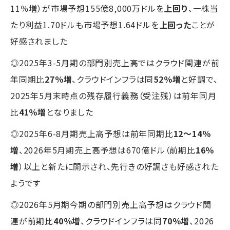
11％増）が市場予想155億8,000万ドルを
上回り
、一株当
たり利益1.70ドルも市場予想1.64ドルを
上回った
ことが
好感されました
◎2025年3-5月期の部門別売上高ではクラウド関連が前
年同期比
27％増
、クラウドインフラは同
52％増
と好調で、
2025年5月末時点の残存履行義務（受注残）は前年同月
比
41％増
となりました
◎2025年6-8月期売上高予想は前年同期比
12～14％
増
、2026年5月期売上高予想は670億ドル（前期比
16％
増
）以上と新たに開示され、先行きの好調さも好感された
ようです
◎2026年5月期今期の部門別売上高予想はクラウド関
連が前期比
40％増
、クラウドインフラは同
70％増
、2026