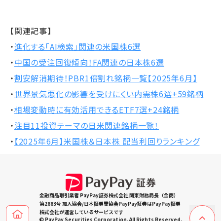
【関連記事】
・
進化する「AI検索」関連の米国株6選
・
中国の受注回復傾向！FA関連の日本株6選
・
割安解消期待！PBR1倍割れ銘柄一覧【2025年6月】
・
世界景気悪化の影響を受けにくい内需株6選+59銘柄
・
相場変動時に有効活用できるETF7選+24銘柄
・
注目11投資テーマの日米関連銘柄一覧！
・
【2025年6月】米国株＆日本株 配当利回りランキング
金融商品取引業者 PayPay証券株式会社 関東財務局長（金商）
第2883号 加入協会/日本証券業協会PayPay証券はPayPay証券
株式会社が運営しているサービスです
© PayPay Securities Corporation. All Rights Reserved.