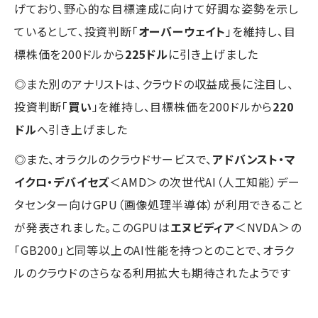
げており、野心的な目標達成に向けて好調な姿勢を示し
ているとして、投資判断「
オーバーウェイト
」を維持し、目
標株価を200ドルから
225ドル
に引き上げました
◎また別のアナリストは、クラウドの収益成長に注目し、
投資判断「
買い
」を維持し、目標株価を200ドルから
220
ドル
へ引き上げました
◎また、オラクルのクラウドサービスで、
アドバンスト・マ
イクロ・デバイセズ
＜AMD＞の次世代AI（人工知能）デー
タセンター向けGPU（画像処理半導体）が利用できること
が発表されました。このGPUは
エヌビディア
＜NVDA＞の
「GB200」と同等以上のAI性能を持つとのことで、オラク
ルのクラウドのさらなる利用拡大も期待されたようです