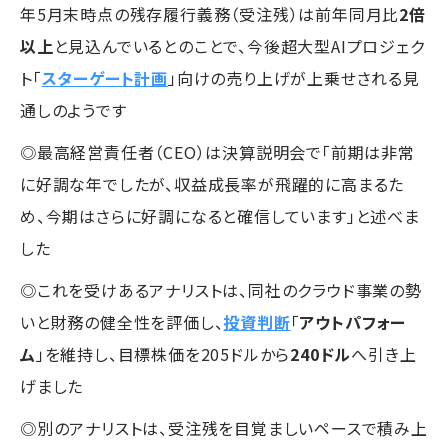
年5月末時点の残存履行義務（受注残）は前年同月比
2倍
以上
と見込んでいるとのことで、今後超大型AIプロジェク
ト「
スターゲート計画
」向けの売り上げが上乗せされる見
通しのようです
◎最高経営責任者（CEO）は決算説明会で「前期は非常
に好調な年でしたが、収益成長率が飛躍的に高まるた
め、今期はさらに好調になると確信しています」と述べま
した
◎これを受けあるアナリストは、同社のクラウド事業の勢
いと財務の健全性を評価し、
投資判断
「
アウトパフォー
ム
」を維持し、目標株価を205ドルから
240ドル
へ引き上
げました
◎別のアナリストは、受注残を目覚ましいペースで積み上