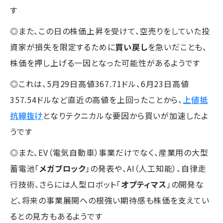
す
◎また、この日の株価上昇を受けて、空売りをしていた投
資家が損失を限定するために
買い戻し
を急いだことも、
株価を押し上げる一因となった可能性があるようです
◎これは、5月29日高値367.71ドル、6月23日高値
357.54ドルなど直近の高値を上回ったことから、
上値抵
抗線抜け
となりテクニカルな要因から買いが加速したよ
うです
◎また、EV（電気自動車）事業だけでなく、産業用の大型
蓄電池「
メガブロック
」の発表や、AI（人工知能）、自律走
行技術、さらには人型ロボット「
オプティマス
」の開発な
ど、将来の事業展開への根強い期待感も株価を支えてい
るとの見方もあるようです