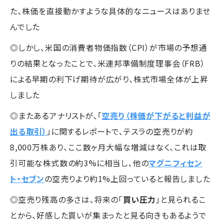
た、株価を直接動かすような具体的なニュースはありませ
んでした
◎しかし、米国の消費者物価指数（CPI）が市場の予想通
りの結果となったことで、米連邦準備制度理事会（FRB）
による早期の利下げ期待が広がり、株式市場全体が上昇
しました
◎またあるアナリストが、「
空売り（株価が下がると利益が
出る取引）
」に関するレポートで、テスラの空売りが約
8,000万株あり、ここ数ヶ月大幅な増減はなく、これは取
引可能な株式数の約3%に相当し、他の
マグニフィセン
ト・セブン
の空売りより約1%上回っていると報告しました
◎空売り残高の多さは、将来の「
買い圧力
」と見られるこ
とから、好感した買いが集まったと見る向きもあるようで