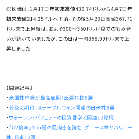
◎株価は、1月17日
年初来高値
439.74ドルから4月7日
年
初来安値
214.25ドルへ下落。その後5月29日高値367.71
ドルまで上昇後は、およそ300～350ドル程度でのもみ合
いが続いていましたが、この日は一時368.99ドルまで上
昇しました
【関連記事】
・
米国株市場が最高値圏！出遅れ株6選
・
普及に期待！ステーブルコイン関連の日米株8選
・
ウォーレン・バフェットの投資哲学と関連12銘柄
・
「GV倍率」で市場の風向きを読む！グロース株とバリュー
株、日米12選