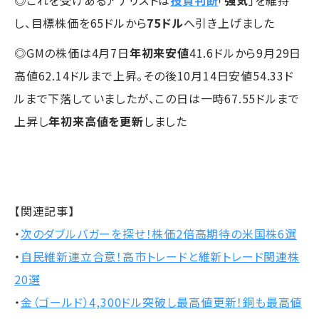
◎これを受けあるアナリストは
投資判断
「
強気
」を維持
し、目標株価を65ドルから
75ドル
へ引き上げました
◎GMの株価は4月7日
年初来安値
41.6ドルから9月29日
高値62.14ドルまで上昇。その後10月14日安値54.33ド
ルまで下落していましたが、この日は一時67.55ドルまで
上昇し
年初来高値を更新
しました
【関連記事】
・
次のダブルバガーを探せ！株価2倍高期待の米国株6選
・
自民維新連立合意！高市トレードと維新トレード関連株
20選
・
金（ゴールド）4,300ドル突破し最高値更新！銅も最高値