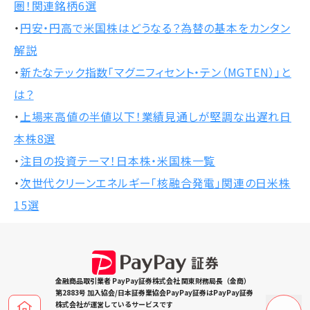
圏！関連銘柄6選
・
円安・円高で米国株はどうなる？為替の基本をカンタン
解説
・
新たなテック指数「マグニフィセント・テン（MGTEN）」と
は？
・
上場来高値の半値以下！業績見通しが堅調な出遅れ日
本株8選
・
注目の投資テーマ！日本株・米国株一覧
・
次世代クリーンエネルギー「核融合発電」関連の日米株
15選
金融商品取引業者 PayPay証券株式会社 関東財務局長（金商）
第2883号 加入協会/日本証券業協会PayPay証券はPayPay証券
株式会社が運営しているサービスです