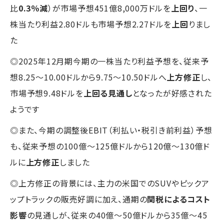
比
0.3％減
）が市場予想451億8,000万ドルを
上回り
、一
株当たり利益2.80ドルも市場予想2.27ドルを
上回
りまし
た
◎2025年12月期今期の一株当たり利益予想を、従来予
想8.25～10.00ドルから9.75～10.50ドルへ
上方修正
し、
市場予想9.48ドルを
上回る見通し
となったが好感された
ようです
◎また、今期の調整後EBIT（利払い・税引き前利益）予想
も、従来予想の100億～125億ドルから120億～130億ド
ルに
上方修正
しました
◎上方修正の背景には、主力の米国でのSUVやピックア
ップトラックの販売好調に加え、通期の
関税によるコスト
影響
の見通しが、従来の40億～50億ドルから35億～45