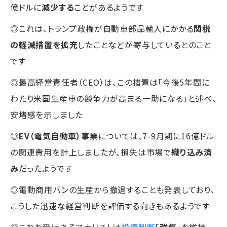
億ドルに
減少する
ことがあるようです
◎これは、トランプ政権が自動車部品輸入にかかる
関税
の軽減措置を拡充
したことなどが寄与しているとのこと
です
◎最高経営責任者（CEO）は、この措置は「今後5年間に
わたり米国生産車の競争力が高まる一助になる」と述べ、
安堵感を示しました
◎
EV（電気自動車）
事業については、7-9月期に16億ドル
の関連費用を計上しましたが、損失は市場で
織り込み済
み
だったようです
◎電動商用バンの生産から撤退することも発表しており、
こうした迅速な経営判断を評価する向きもあるようです