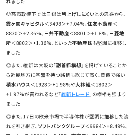
れました
◎高市政権下では日銀は
利上げしにくい
との思惑から、
霞ヶ関キャピタル
＜3498＞+7.04%、
住友不動産
＜
8830＞+2.36%、
三井不動産
＜8801＞+1.8%、
三菱地
所
＜8802＞+1.36%、といった
不動産株
も堅調に推移し
ました
◎また、維新は大阪の「
副首都構想
」を掲げていることか
ら近畿地方に基盤を持つ銘柄も総じて高く、関西で強い
積水ハウス
＜1928＞+1.98%や
大林組
＜1802＞
+1.97%が買われるなど「
維新トレード
」の様相も強まり
ました
◎また、17日の欧米市場で半導体株が堅調に推移した流
れを引き継ぎ、
ソフトバンクグループ
＜9984＞+8.49%、