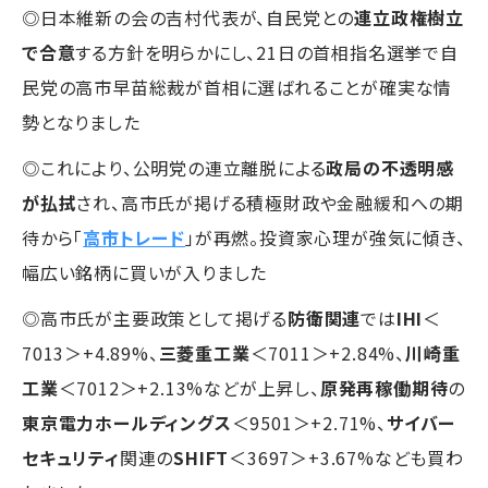
◎日本維新の会の吉村代表が、自民党との
連立政権樹立
で合意
する方針を明らかにし、21日の首相指名選挙で自
民党の高市早苗総裁が首相に選ばれることが確実な情
勢となりました
◎これにより、公明党の連立離脱による
政局の不透明感
が払拭
され、高市氏が掲げる積極財政や金融緩和への期
待から「
高市トレード
」が再燃。投資家心理が強気に傾き、
幅広い銘柄に買いが入りました
◎高市氏が主要政策として掲げる
防衛関連
では
IHI
＜
7013＞+4.89%、
三菱重工業
＜7011＞+2.84%、
川崎重
工業
＜7012＞+2.13%などが上昇し、
原発再稼働期待
の
東京電力ホールディングス
＜9501＞+2.71%、
サイバー
セキュリティ
関連の
SHIFT
＜3697＞+3.67%なども買わ