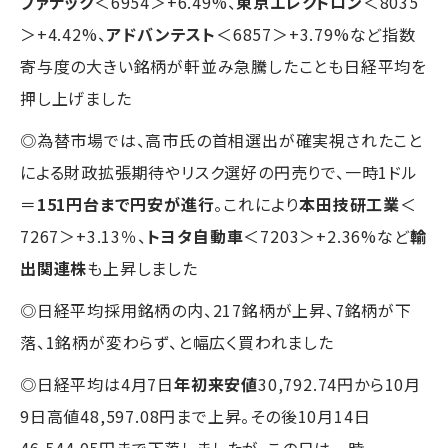
ファナック
＜6954＞+6.49%、
東京エレクトロン
＜8035
＞+4.42%、
アドバンテスト
＜6857＞+3.79%など指数
寄与度の大きい銘柄が軒並み急騰したことも日経平均を
押し上げました
◎為替市場では、高市氏の首相選出が確実視されたこと
による財政拡張期待やリスク選好の円売りで、一時1ドル
＝
151円台まで円安が進行
。これにより
本田技研工業
＜
7267＞+3.13％、
トヨタ自動車
＜7203＞+2.36%など
輸
出関連株
も上昇しました
◎日経平均採用銘柄の内、217銘柄が上昇、7銘柄が下
落、1銘柄が変わらず、と幅広く買われました
◎日経平均は4月7日
年初来安値
30,792.74円から10月
9日高値48,597.08円まで上昇。その後10月14日