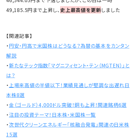
46,544.05円まで下落しましたが、この日は一時
49,185.5円まで上昇し、
史上最高値を更新
しました
【関連記事】
・
円安・円高で米国株はどうなる？為替の基本をカンタン
解説
・
新たなテック指数「マグニフィセント・テン（MGTEN）」と
は？
・
上場来高値の半値以下！業績見通しが堅調な出遅れ日
本株8選
・
金（ゴールド）4,000ドル突破！銅も上昇！関連銘柄6選
・
注目の投資テーマ！日本株・米国株一覧
・
次世代クリーンエネルギー「核融合発電」関連の日米株
15選