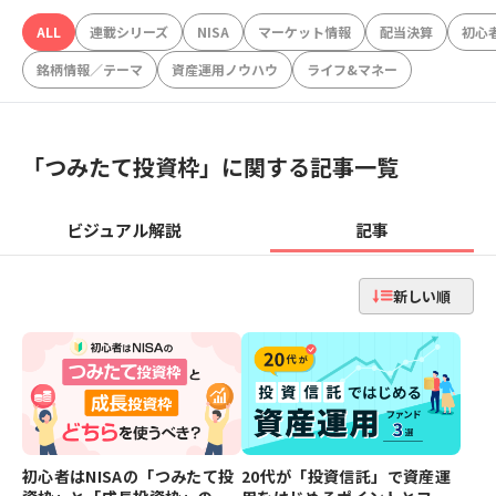
ALL
連載シリーズ
NISA
マーケット情報
配当決算
初心
銘柄情報／テーマ
資産運用ノウハウ
ライフ&マネー
「
つみたて投資枠
」に関する記事一覧
ビジュアル解説
記事
新しい順
初心者はNISAの「つみたて投
20代が「投資信託」で資産運