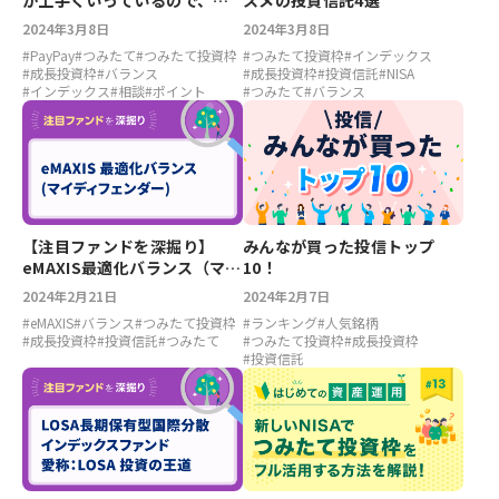
が上手くいっているので、資
スメの投資信託4選
産運用をはじめようかと思っ
2024年3月8日
2024年3月8日
ています。なにか注意点はあ
#
PayPay
#
つみたて
#
つみたて投資枠
#
つみたて投資枠
#
インデックス
りますか？
#
成長投資枠
#
バランス
#
成長投資枠
#
投資信託
#
NISA
#
インデックス
#
相談
#
ポイント
#
つみたて
#
バランス
【注目ファンドを深掘り】
みんなが買った投信トップ
eMAXIS最適化バランス（マイ
10！
ディフェンダー）
2024年2月21日
2024年2月7日
#
eMAXIS
#
バランス
#
つみたて投資枠
#
ランキング
#
人気銘柄
#
成長投資枠
#
投資信託
#
つみたて
#
つみたて投資枠
#
成長投資枠
#
投資信託