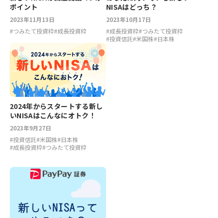
ポイント
NISAはどっち？
2023年11月13日
2023年10月17日
#
つみたて投資枠
#
成長投資枠
#
成長投資枠
#
つみたて投資枠
#
投資信託
#
米国株
#
日本株
2024年からスタートする新し
いNISAはこんなにオトク！
2023年9月27日
#
投資信託
#
米国株
#
日本株
#
成長投資枠
#
つみたて投資枠