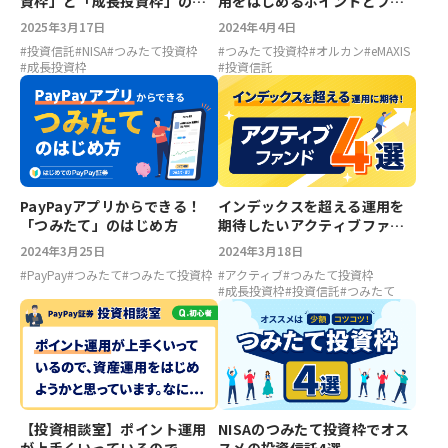
資枠」と「成長投資枠」のど
用をはじめるポイントとファ
ちらを使うべき？
ンド3選
2025年3月17日
2024年4月4日
#
投資信託
#
NISA
#
つみたて投資枠
#
つみたて投資枠
#
オルカン
#
eMAXIS
#
成長投資枠
#
投資信託
PayPayアプリからできる！
インデックスを超える運用を
「つみたて」のはじめ方
期待したいアクティブファン
ド4選！
2024年3月25日
2024年3月18日
#
PayPay
#
つみたて
#
つみたて投資枠
#
アクティブ
#
つみたて投資枠
#
成長投資枠
#
投資信託
#
つみたて
【投資相談室】ポイント運用
NISAのつみたて投資枠でオス