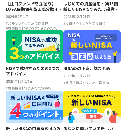
【注目ファンドを深掘り】
はじめての資産運用・第13回
LOSA長期保有型国際分散イン
新しいNISAでつみたて投資枠
デックスファンド 愛称：
をフル活用する方法を解説！
2024年2月1日
2023年12月21日
LOSA 投資の王道
#
バランス
#
つみたて投資枠
#
投資信託
#
つみたて投資枠
#
成長投資枠
#
投資信託
#
つみたて
NISAで成功するための3つの
NISAの改正点、総まとめ
アドバイス
2023年11月27日
2023年12月18日
#
成長投資枠
#
つみたて投資枠
#
成長投資枠
#
つみたて投資枠
新しいNISAの口座開設 4つの
あなたに向いている新しい