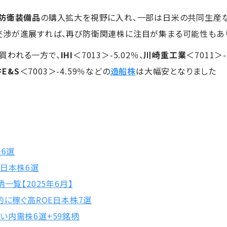
防衛装備品
の購入拡大を視野に入れ、一部は日米の共同生産な
交渉が進展すれば、再び防衛関連株に注目が集まる可能性もあ
買われる一方で、
IHI
＜7013＞-5.02％、
川崎重工業
＜7011＞
E&S
＜7003＞-4.59％などの
造船株
は大幅安となりました
株6選
の日本株6選
一覧【2025年6月】
的に稼ぐ高ROE日本株7選
い内需株6選+59銘柄