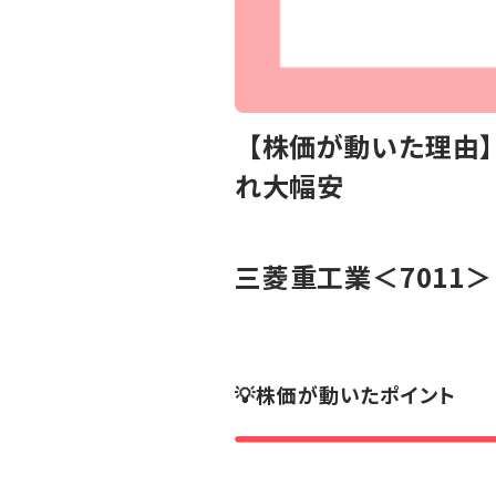
【株価が動いた理由】
れ大幅安
三菱重工業
＜7011＞
💡株価が動いたポイント