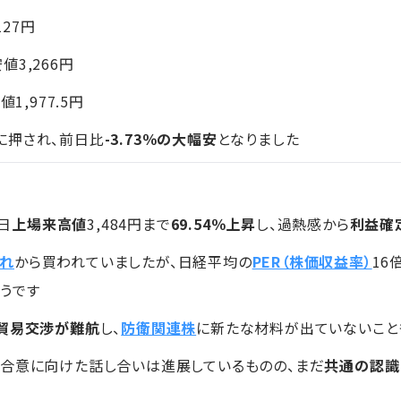
127円
安値3,266円
1,977.5円
に押され、前日比
-3.73％の大幅安
となりました
6日
上場来高値
3,484円まで
69.54％上昇
し、過熱感から
利益確
れ
から買われていましたが、日経平均の
PER（株価収益率）
16
うです
貿易交渉が難航
し、
防衛関連株
に新たな材料が出ていないこと
「合意に向けた話し合いは進展しているものの、まだ
共通の認識