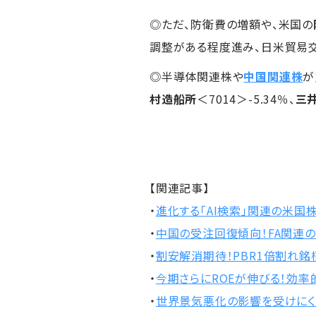
◎ただ、防衛費の増額や、米国の
調整がある程度進み、日米貿易
◎半導体関連株や
中国関連株
が
村造船所
＜7014＞-5.34％、
三井
【関連記事】
・
進化する「AI検索」関連の米国
・
中国の受注回復傾向！FA関連
・
割安解消期待！PBR1倍割れ銘柄
・
今期さらにROEが伸びる！効率
・
世界景気悪化の影響を受けにく