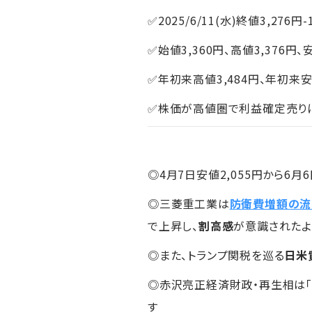
✅2025/6/11(水)終値3,276円-
✅始値3,360円、高値3,376円、
✅年初来高値3,484円、年初来安値
✅株価が高値圏で利益確定売り
◎4月7日安値2,055円から6月
◎三菱重工業は
防衛費増額の流
で上昇し、
割高感
が意識されたよ
◎また、トランプ関税を巡る
日米
◎赤沢亮正経済財政・再生相は
す