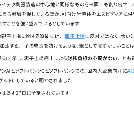
ハイテク機器製造の中心地と同様なものを米国にも創り出すこと
自ら参加を促しているほか、AI向け半導体をエヌビディアに供
たすことを強く望んでいるとしています
の親子上場に関する質問には、「
親子上場
に反対ではなく、大い
加速する」「子の成長を妨げるような、親として恥ずかしいこと
意向を示し、親子上場廃止による
財務負担の心配がない
ことも
ンAIとソフトバンクGとソフトバンクでの、国内大企業向けに
A
ゲットにしていると明かされました
会はあす27日に予定されています