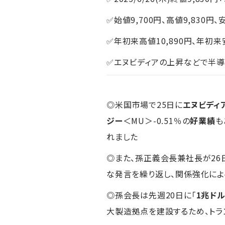
✅始値9,700円、高値9,830円、
✅年初来高値10,890円、年初来安
✅エヌビディアの上昇などで半
◎米国市場で25日に
エヌビディ
ジー
＜MU＞-0.51％の
好業績
も
れました
◎また、孫正義会長兼社長が2
な発言を繰り返し、関係強化に
◎孫会長は先週20日に「
1兆ドル
大製造拠点を建設するため、トラ