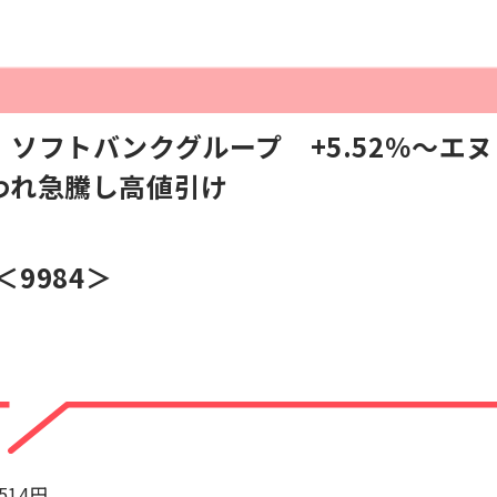
ソフトバンクグループ +5.52％～エ
われ急騰し高値引け
＜9984＞
+514円