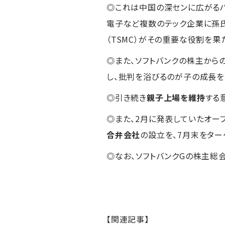
◎これは中国の深センに広がる
電子など複数のテック企業に孫氏
（TSMC）がその重要な役割を果
◎また、ソフトバンクの株主から
し、批判を浴びるのが子の成長を
◎引き続き
親子上場を維持
する
◎また、2月に発表していたオープ
合弁会社
の設立を、7月末をター
◎なお、ソフトバンクGの株主総
【関連記事】