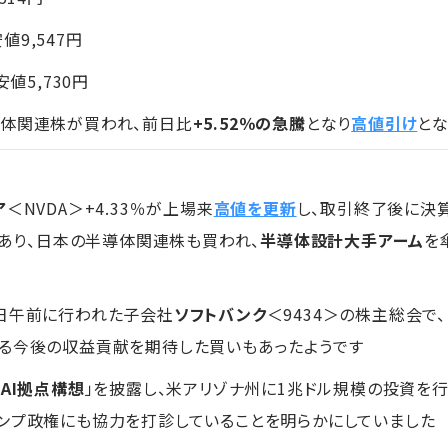
安値9,547円
値5,730円
導体関連株が買われ、前日比
+5.52％の急騰
となり
高値引け
と
ア
＜NVDA＞+4.33％が上場来
高値を更新
し、取引終了後に決
あり、日本の半導体関連株も買われ、
半導体設計大手アーム
を
6日午前に行われた子会社
ソフトバンク
＜9434＞の株主総会で
よる今後の収益貢献を期待した買いもあったようです
AI拠点構想
」を披露し、米アリゾナ州に1兆ドル規模の投資を行い
ンプ政権にも協力を打診していることを明らかにしていました