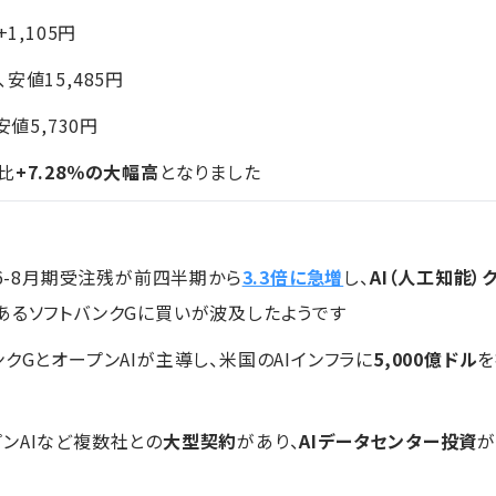
+1,105円
、安値15,485円
値5,730円
比
+7.28％の大幅高
となりました
年6-8月期受注残が前四半期から
3.3倍に急増
し、
AI（人工知能
あるソフトバンクGに買いが波及したようです
クGとオープンAIが主導し、米国のAIインフラに
5,000億ドル
を
ンAIなど複数社との
大型契約
があり、
AIデータセンター投資
が