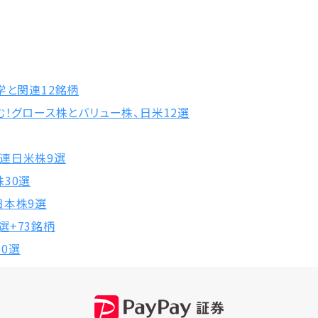
学と関連12銘柄
む！グロース株とバリュー株、日米12選
連日米株9選
30選
日本株9選
選+73銘柄
0選