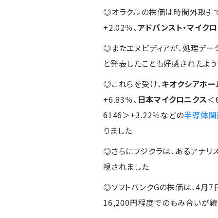
◎オラクルの株価は時間外取引
+2.02％、
アドバンスト・マイクロ
◎またエヌビディアが、処理デー
と発表したことも好感されたよう
◎これらを受け、
キオクシアホー
+6.83％、
日本マイクロニクス
＜6
6146＞+3.22％などの
半導体関
りました
◎さらにフジクラは、あるアナリ
視されました
◎ソフトバンクGの株価は、4月7
16,200円程度でのもみ合いが