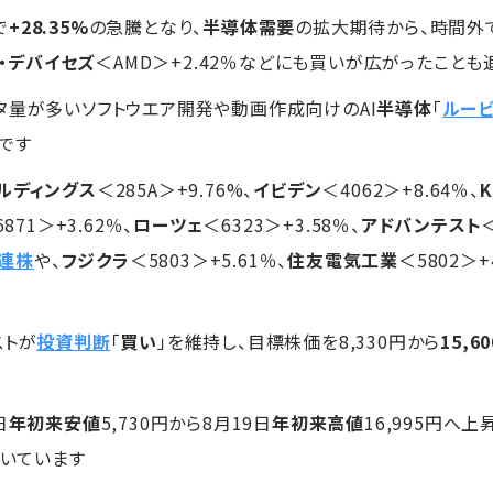
で
+28.35%
の急騰となり、
半導体需要
の拡大期待から、時間外
・デバイセズ
＜AMD＞+2.42％などにも買いが広がったこと
タ量が多いソフトウエア開発や動画作成向けのAI
半導体
「
ルービ
です
ルディングス
＜285A＞+9.76%、
イビデン
＜4062＞+8.64％、
K
871＞+3.62％、
ローツェ
＜6323＞+3.58％、
アドバンテスト
連株
や、
フジクラ
＜5803＞+5.61％、
住友電気工業
＜5802＞
ストが
投資判断
「
買い
」を維持し、目標株価を8,330円から
15,6
日
年初来安値
5,730円から8月19日
年初来高値
16,995円へ上
続いています