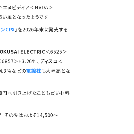
で
エヌビディア
＜NVDA＞
も追い風となったようです
ンCPX
」を2026年末に発売する
OKUSAI ELECTRIC
＜6525＞
＜6857＞+3.26％、
ディスコ
＜
+4.3％などの
電線株
も大幅高とな
00円
へ引き上げたことも買い材料
昇。その後はおよそ14,500～