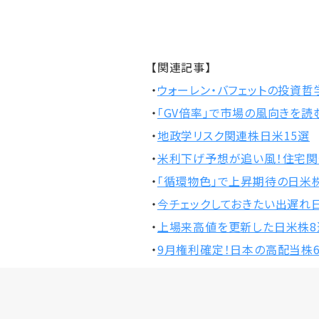
【関連記事】
・
ウォーレン・バフェットの投資哲
・
「GV倍率」で市場の風向きを読
・
地政学リスク関連株日米15選
・
米利下げ予想が追い風！住宅関
・
「循環物色」で上昇期待の日米株
・
今チェックしておきたい出遅れ
・
上場来高値を更新した日米株8
・
9月権利確定！日本の高配当株6