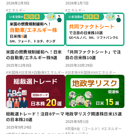
20選
2026年1月9日
2026年1月7日
#
エネルギー
#
エネルギー
米国の燃費規制緩和へ！日米
「共同ファクトシート」で注
の自動車/エネルギー株9選
目の日米株10選
2025年12月8日
2025年10月29日
#
米国株
#
日本株
#
自動車
#
エネルギー
#
日本株
#
米国株
#
AI
#
エネルギー
総裁選トレード！注目6テーマ
地政学リスク関連株日米15選
の日本株20選
2025年9月1日
2025年9月24日
#
防衛
#
金（ゴールド）
#
エネルギー
#
セキュリティ