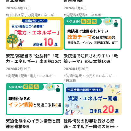
日本株9選
日米株9選
2026年4月17日
2026年3月6日
#
日本株
#
原子力発電
#
エネルギー
#
高配当
#
配当
#
エネルギー
安定/高配当の“公益株”「電
衆院選で注目されやすい「政
力・エネルギー」米国株10選
策テーマ」の日本株10選
2026年2月19日
2026年1月20日
#
高配当
#
配当
#
電力
#
エネルギー
#
防衛
#
消費・小売り
#
エネルギー
#
日本株
緊迫化懸念のイラン情勢と関
世界情勢の影響を受ける資
連日米株8選
源・エネルギー関連の日米株