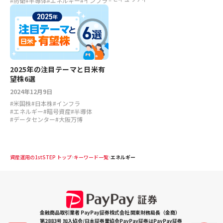
#
防衛
#
半導体
#
エネルギー
#
インフラ
2025年の注目テーマと日米有
望株6選
2024年12月9日
#
米国株
#
日本株
#
インフラ
#
エネルギー
#
暗号資産
#
半導体
#
データセンター
#
大阪万博
資産運用の1stSTEP トップ
キーワード一覧
エネルギー
金融商品取引業者 PayPay証券株式会社 関東財務局長（金商）
第2883号 加入協会/日本証券業協会PayPay証券はPayPay証券