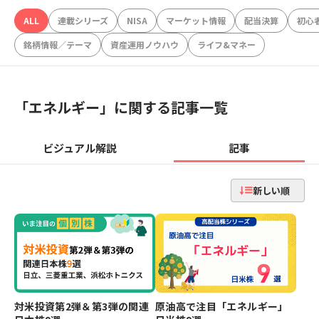
ALL
連載シリーズ
NISA
マーケット情報
配当決算
初心
銘柄情報／テーマ
資産運用ノウハウ
ライフ&マネー
「
エネルギー
」に関する記事一覧
ビジュアル解説
記事
新しい順
対米投資第2弾＆第3弾の関連
原油高で注目「エネルギー」