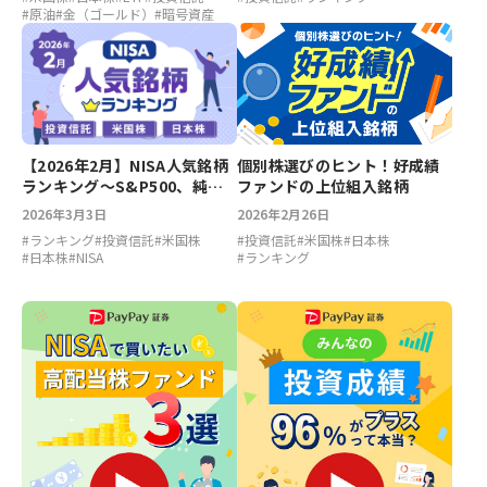
#
原油
#
金（ゴールド）
#
暗号資産
【2026年2月】NISA人気銘柄
個別株選びのヒント！好成績
ランキング～S&P500、純金
ファンドの上位組入銘柄
ファンド、エヌビディア、任
2026年3月3日
2026年2月26日
天堂
#
ランキング
#
投資信託
#
米国株
#
投資信託
#
米国株
#
日本株
#
日本株
#
NISA
#
ランキング