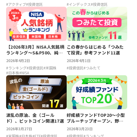
#
アクティブ
#
投資信託
#
インデックス
#
投資信託
【2026年3月】NISA人気銘柄
この春からはじめる「つみた
ランキング～S&P500、純金
て投資」参考ファンド11選
ファンド、PayPay、JX金属
2026年4月2日
2026年4月1日
#
ランキング
#
投資信託
#
米国株
#
投資信託
#
つみたて
#
日本株
#
NISA
好成績ファンドTOP20～小型
波乱の原油、金（ゴール
ブルーチップオープン、野村
ド）、ビットコイン関連17選
国内株式アクティブオープン
2026年3月23日
2026年3月27日
【2026年3月】
#
投資信託
#
ランキング
#
米国株
#
日本株
#
ETF
#
投資信託