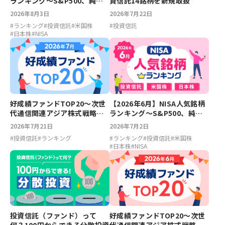
ランキング～S&P500、純金
資信託14銘柄を新規取扱
ファンド、スペースX、キオク
2026年8月3日
2026年7月22日
シア
#
ランキング
#
投資信託
#
米国株
#
投資信託
#
日本株
#
NISA
好成績ファンドTOP20～次世
【2026年6月】NISA人気銘柄
代通信関連アジア株式戦略フ
ランキング～S&P500、純金
ァンド、次世代通信関連世界
ファンド、スペースX、キオク
2026年7月21日
2026年7月2日
株式戦略ファンド【2026年7
シア
#
投資信託
#
ランキング
#
ランキング
#
投資信託
#
米国株
月】
#
日本株
#
NISA
好成績ファンドTOP20～次世
投資信託（ファンド）って