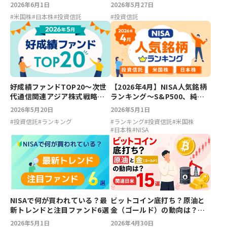
き？
2026年6月1日
2026年5月27日
#
米国株
#
日本株
#
投資信託
#
投資信託
好成績ファンドTOP20～次世
【2026年4月】NISA人気銘柄
代通信関連アジア株式戦略フ
ランキング～S&P500、純金
ァンド、小型ブルーチップオ
ファンド、PayPay、キオクシ
2026年5月20日
2026年5月1日
ープン【2026年5月】
ア
#
投資信託
#
ランキング
#
ランキング
#
投資信託
#
米国株
#
日本株
#
NISA
NISAで何が買われている？最
ビットコイン底打ち？原油と
新トレンドと注目ファンド6選
金（ゴールド）の動向は？関
連日米15選
2026年5月1日
2026年4月30日