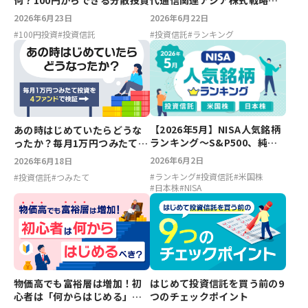
代通信関連アジア株式戦略フ
何？100円からできる分散投資
ァンド、次世代通信関連世界
2026年6月22日
2026年6月23日
株式戦略ファンド【2026年6
#
投資信託
#
ランキング
#
100円投資
#
投資信託
月】
【2026年5月】NISA人気銘柄
あの時はじめていたらどうな
ランキング～S&P500、純金
ったか？毎月1万円つみたて投
ファンド、エヌビディア、キ
資を4ファンドで検証
2026年6月2日
2026年6月18日
オクシア
#
ランキング
#
投資信託
#
米国株
#
投資信託
#
つみたて
#
日本株
#
NISA
物価高でも富裕層は増加！初
はじめて投資信託を買う前の9
心者は「何からはじめる」べ
つのチェックポイント