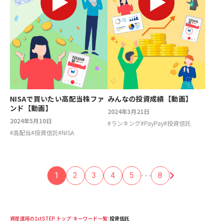
NISAで買いたい高配当株ファ
みんなの投資成績【動画】
ンド【動画】
2024年3月21日
2024年5月10日
#
ランキング
#
PayPay
#
投資信託
#
高配当
#
投資信託
#
NISA
1
2
3
4
5
8
資産運用の1stSTEP トップ
キーワード一覧
投資信託