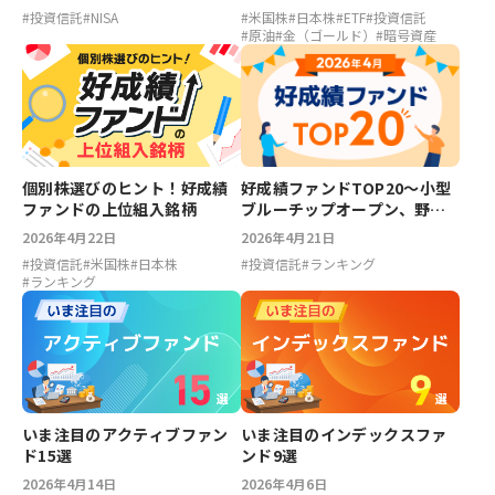
#
投資信託
#
NISA
#
米国株
#
日本株
#
ETF
#
投資信託
#
原油
#
金（ゴールド）
#
暗号資産
好成績ファンドTOP20～小型
個別株選びのヒント！好成績
ブルーチップオープン、野村
ファンドの上位組入銘柄
国内株式アクティブオープン
2026年4月21日
2026年4月22日
【2026年4月】
#
投資信託
#
ランキング
#
投資信託
#
米国株
#
日本株
#
ランキング
いま注目のアクティブファン
いま注目のインデックスファ
ド15選
ンド9選
2026年4月14日
2026年4月6日