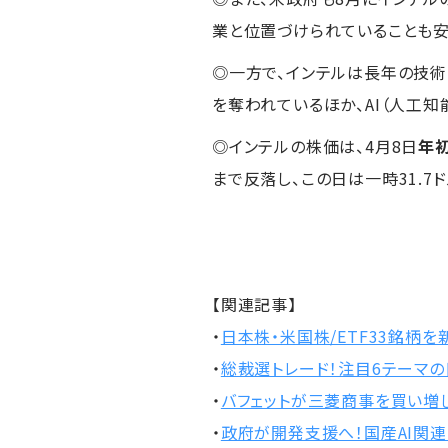
業と位置づけられていることも安
◎一方で、インテルは長年の技術
を奪われているほか、AI（人工
◎インテルの株価は、4月8日
年
まで反落し、この日は一時31.7
【関連記事】
・
日本株・米国株/ETF33銘柄
・
総裁選トレード！注目6テーマの
・
バフェットが三菱商事を買い増し
・
政府が開発支援へ！国産AI関連