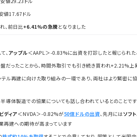
、安値29.23ドル
値17.67ドル
れ、前日比
+6.41%の急騰
となりました
て、
アップル
＜AAPL＞-0.83%に出資を打診したと報じられ
盤だったことから、時間外取引でも引き続き買われ+2.21%上
ンテル再建に向けた取り組みの一環であり、両社はより緊密に協
、半導体製造での協業についても話し合われているとのことです
ビディア
＜NVDA＞-0.82%が
50億ドルの出資
、先月には
ソフ
事業再建への期待が高まっています
の
株式約10%を取得
することで合意しており、国策として米国