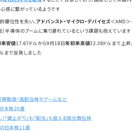
心感に繋がっているようです
的優位性を失い、
アドバンスト・マイクロ・デバイセズ
＜AMD＞
知能）半導体のブームに乗り遅れているという課題も抱えています
初来安値
17.67ドルから9月18日
年初来高値
32.38ドルまで上昇
ドルまで反発しました
を新規取扱！高配当株やアームなど
日本株20選
！「値上がり」も「配当」も狙える総合商社株
の日本株11選