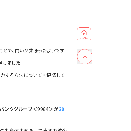
たことで、買いが集まったようです
昇しました
力する方法についても協議して
トバンクグループ
＜9984＞が
20
内の半導体生産を立て直す中核企