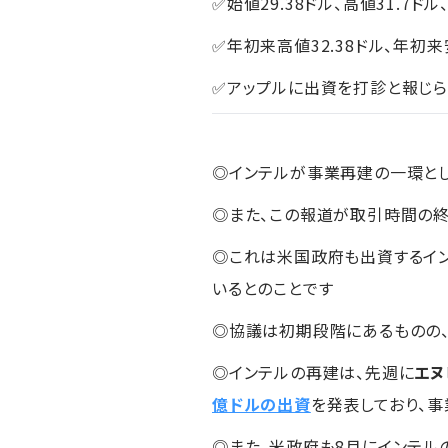
✅始値29.38ドル、高値31.7ドル
✅年初来高値32.38ドル、年初来安
✅アップルに出資を打診と報じら
◎インテルが事業再建の一環とし
◎また、この報道が取引時間の終
◎これは米国政府も出資するイ
いるとのことです
◎協議は初期段階にあるものの
◎インテルの再建は、先週に
エヌ
億ドルの出資
を発表しており、
◎また、米政府も8月にインテル