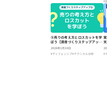
#
⑨売りの考え方とロスカットを学
実
ぼう【資産づくりステップアッ
天
プ】
T
2026年1月30日
2
#
ディフェンシブ
#
テクニカル分析
#