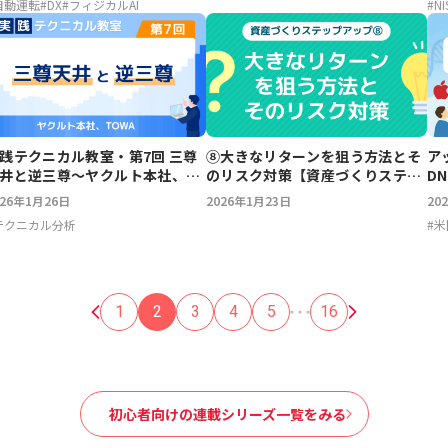
#
NI
自動運転
#
DX
#
フィジカルAI
践テクニカル教室・第7回 三尊
⑧大きなリターンを狙う方法とそ
ア
井と逆三尊～ヤクルト本社、
のリスク対策【資産づくりステッ
D
OWA
プアップ】
026年1月26日
2026年1月23日
20
テクニカル分析
#
米
1
2
3
4
5
16
初心者向けの連載シリーズ一覧をみる