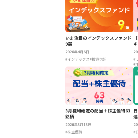
【
いま注目のインデックスファンド
キ
9選
ド
2
2026年4月6日
#
#
インデックス
#
投資信託
#
N
3月権利確定の配当＋株主優待63
日
銘柄
連
2026年3月13日
2
#
株主優待
#