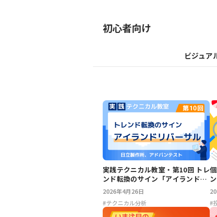
初心者向け
ビジュア
実践テクニカル教室・第10回 トレ
個
ンド転換のサイン「アイランドリ
ン
バーサル」～日立製作所、アドバ
2026年4月26日
2
ンテスト
#
テクニカル分析
#