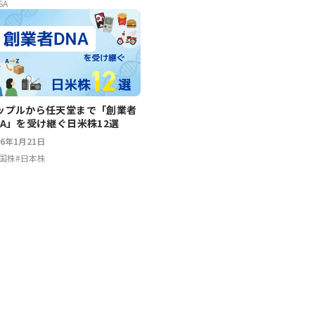
SA
ップルから任天堂まで「創業者
NA」を受け継ぐ日米株12選
26年1月21日
国株
#
日本株