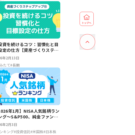
投資を続けるコツ：習慣化と目
設定の仕方【資産づくりステッ
アップ】
26年2月13日
みたて
#
長期
2026年1月】NISA人気銘柄ラン
ング～S&P500、純金ファン
、エヌビディア、JX金属
26年2月3日
ンキング
#
投資信託
#
米国株
#
日本株