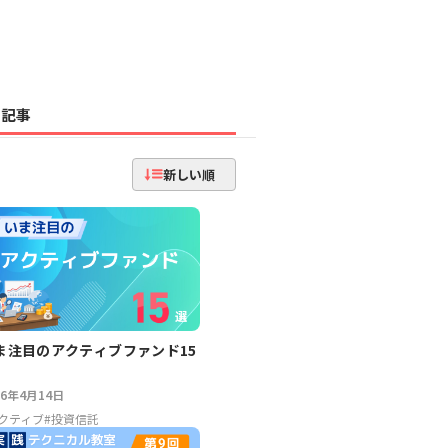
記事
新しい順
ま注目のアクティブファンド15
26年4月14日
クティブ
#
投資信託