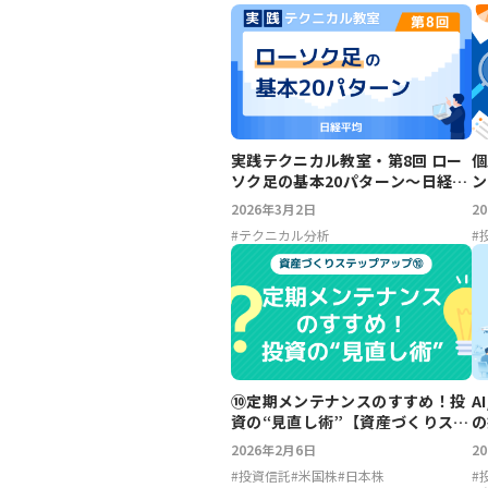
実践テクニカル教室・第8回 ロー
個
ソク足の基本20パターン～日経平
ン
均
2026年3月2日
2
#
テクニカル分析
#
⑩定期メンテナンスのすすめ！投
A
資の“見直し術”【資産づくりステ
の
ップアップ】
2026年2月6日
2
#
投資信託
#
米国株
#
日本株
#