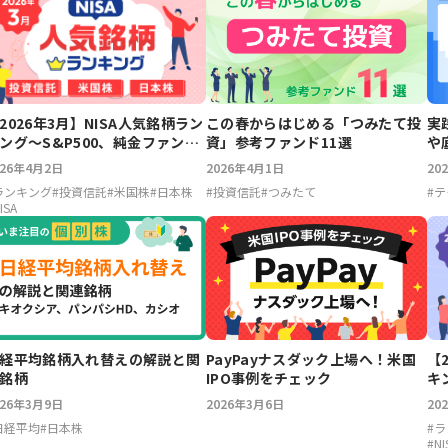
2026年3月】NISA人気銘柄ラン
この春からはじめる「つみたて投
実
ング～S&P500、純金ファン
資」参考ファンド11選
や
、PayPay、JX金属
「
026年4月2日
2026年4月1日
20
ランキング
#
投資信託
#
米国株
#
日本株
#
投資信託
#
つみたて
#
テ
ISA
【
経平均銘柄入れ替えの解説と関
PayPayナスダック上場へ！米国
キ
銘柄
IPO事例をチェック
ド
20
026年3月9日
2026年3月6日
#
ラ
日経平均
#
日本株
#
NI