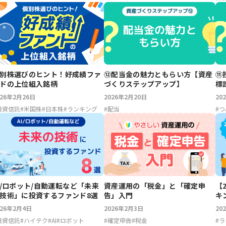
別株選びのヒント！好成績ファ
⑫配当金の魅力ともらい方【資産
⑪
ドの上位組入銘柄
づくりステップアップ】
標
プ
026年2月26日
2026年2月20日
20
投資信託
#
米国株
#
日本株
#
ランキング
#
配当
#
つ
【
I/ロボット/自動運転など「未来
資産運用の「税金」と「確定申
キ
技術」に投資するファンド8選
告」入門
ド
20
026年2月4日
2026年2月3日
#
ラ
投資信託
#
ハイテク
#
AI
#
ロボット
#
確定申告
#
税金