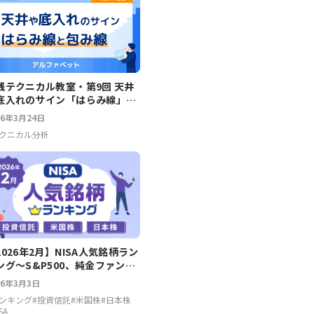
践テクニカル教室・第9回 天井
底入れのサイン「はらみ線」と
包み線」～アルファベット
26年3月24日
クニカル分析
2026年2月】NISA人気銘柄ラン
ング～S&P500、純金ファン
、エヌビディア、任天堂
26年3月3日
ンキング
#
投資信託
#
米国株
#
日本株
SA