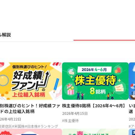
ル解説
別株選びのヒント！好成績ファ
株主優待8銘柄【2026年4～6月】
い
ドの上位組入銘柄
選
2026年4月15日
026年4月22日
20
#
株主優待
投資信託
#
米国株
#
日本株
#
ランキング
#
ア