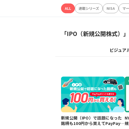
ALL
連載シリーズ
NISA
マ
「
IPO（新規公開株式）
」
ビジュア
新規公開（IPO）で話題になった
N
銘柄も100円から買えてPayPayポ
規
イントも使える！