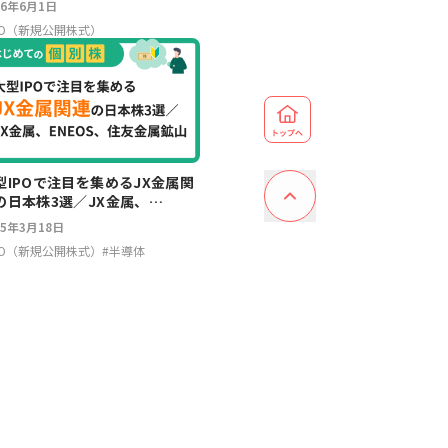
26年6月1日
PO（新規公開株式）
型IPOで注目を集めるJX金属関
の日本株3選／JX金属、
NEOS、住友金属鉱山
25年3月18日
PO（新規公開株式）
#
半導体