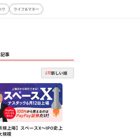
ハウ
ライフ&マネー
記事
新しい順
新規上場】スペースX～IPO史上
大規模