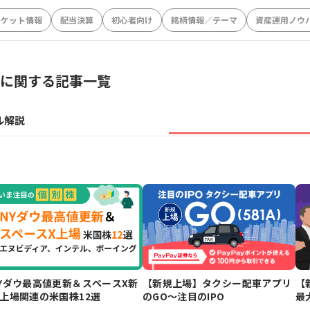
ーケット情報
配当決算
初心者向け
銘柄情報／テーマ
資産運用ノウ
に関する記事一覧
ル解説
Yダウ最高値更新＆スペースX新
【新規上場】タクシー配車アプリ
【
上場関連の米国株12選
のGO～注目のIPO
最