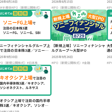
026年6月16日
2026年6月15日
20
I
#
半導体
#
IPO（新規公開株式）
#
IPO（新規公開株式）
#
I
ニーフィナンシャルグループ上
【新規上場】ソニーフィナンシャ
大
で注目の日本株3選／ソニー
ルグループ～大型IPO
連
G、ソニーG、SBI
E
025年9月30日
2025年9月26日
20
IPO（新規公開株式）
#
日本株
#
IPO（新規公開株式）
#
金融
#
I
オクシア上場で注目の国内半導
株3選／キオクシア、ソシオネ
スト、ルネサス
024年12月17日