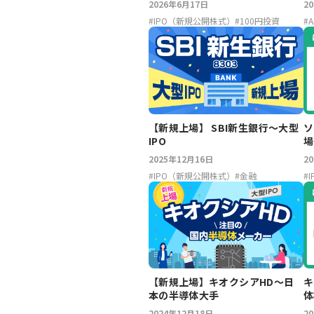
2026年6月17日
2
#
IPO（新規公開株式）
#
100円投資
#
A
【新規上場】 SBI新生銀行～大型
ソ
IPO
場
F
2025年12月16日
2
#
IPO（新規公開株式）
#
金融
#
【新規上場】キオクシアHD〜日
キ
本の半導体大手
体
ク
2024年12月18日
2