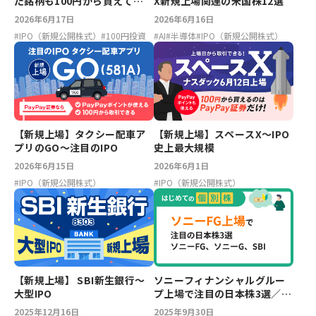
た銘柄も100円から買えて
X新規上場関連の米国株12選
PayPayポイントも使える！
2026年6月17日
2026年6月16日
#
IPO（新規公開株式）
#
100円投資
#
AI
#
半導体
#
IPO（新規公開株式）
【新規上場】タクシー配車ア
【新規上場】スペースX～IPO
プリのGO～注目のIPO
史上最大規模
2026年6月15日
2026年6月1日
#
IPO（新規公開株式）
#
IPO（新規公開株式）
【新規上場】 SBI新生銀行～
ソニーフィナンシャルグルー
大型IPO
プ上場で注目の日本株3選／ソ
ニーFG、ソニーG、SBI
2025年12月16日
2025年9月30日