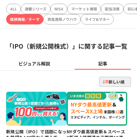
ALL
連載シリーズ
NISA
マーケット情報
配当決算
初心
銘柄情報／テーマ
資産運用ノウハウ
ライフ&マネー
「
IPO（新規公開株式）
」に関する記事一覧
ビジュアル解説
記事
新しい順
新規公開（IPO）で話題になっ
NYダウ最高値更新＆スペース